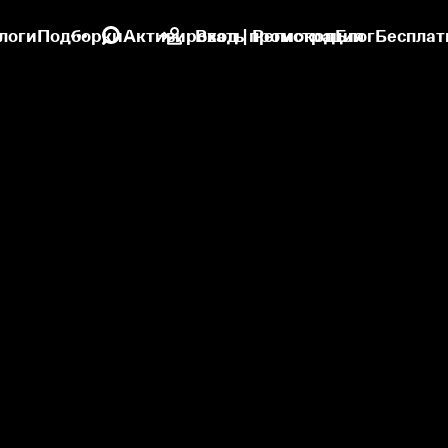
логи
Подборки
Активировать промокод
Вход | Регистрация
Блог
Бесплат