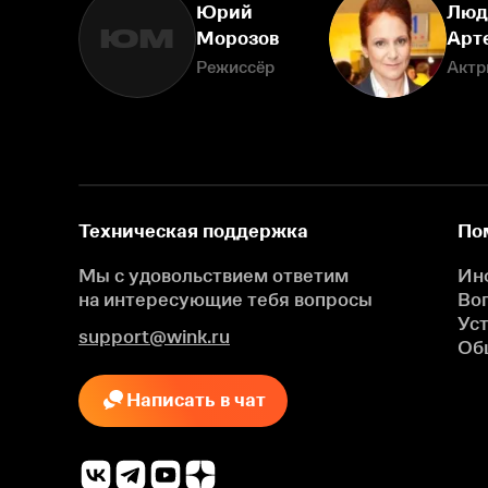
Юрий
Люд
ЮМ
Морозов
Арт
Режиссёр
Актр
Техническая поддержка
По
Мы с удовольствием ответим
Ин
на интересующие
тебя вопросы
Во
Ус
support@wink.ru
Об
Написать в чат