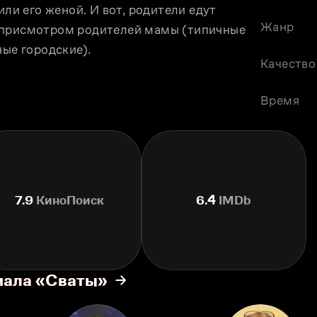
ли его женой. И вот, родители едут 
Жанр
 присмотром родителей мамы (типичные 
ные городские).
Качество
Время
7.9
КиноПоиск
6.4
IMDb
иала «Сваты»