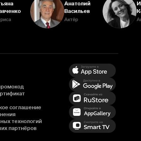
тьяна
Анатолий
И
авченко
Васильев
К
триса
Актёр
А
промокод
ертификат
кое соглашение
енения
ных технологий
ших партнёров