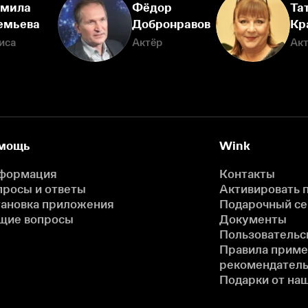
мила
Фёдор
Та
емьева
Добронравов
Кр
иса
Актёр
Ак
мощь
Wink
формация
Контакты
просы и ответы
Активировать 
тановка приложения
Подарочный с
щие вопросы
Документы
Пользовательс
Правила прим
рекомендатель
Подарки от на