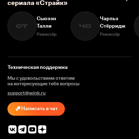
сериала «Страйк»
Сьюзэн
Чарльз
Талли
Стёрридж
СТ
ЧС
Режиссёр
Режиссёр
Техническая поддержка
Мы с удовольствием ответим
на интересующие
тебя вопросы
support@wink.ru
Написать в чат