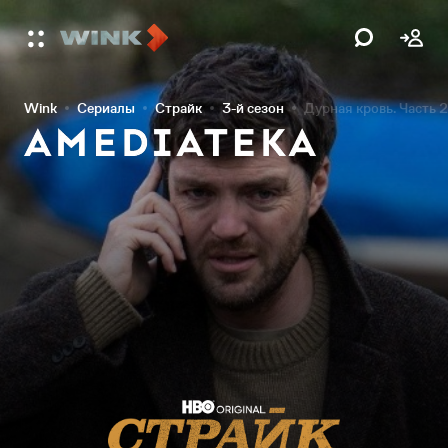
Wink
Сериалы
Страйк
3-й сезон
Дурная кровь. Часть 2