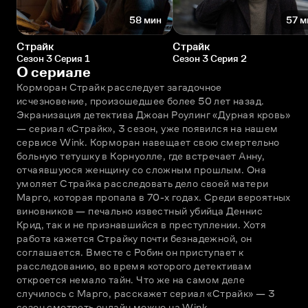
58 мин
57 м
Страйк
Страйк
Сезон 3 Серия 1
Сезон 3 Серия 2
О сериале
Корморан Страйк расследует загадочное 
исчезновение, произошедшее более 50 лет назад. 
Экранизация детектива Джоан Роулинг «Дурная кровь» 
— сериал «Страйк», 3 сезон, уже появился на нашем 
сервисе Wink. Корморан навещает свою смертельно 
больную тетушку в Корнуолле, где встречает Анну, 
отчаявшуюся женщину со сложным прошлым. Она 
умоляет Страйка расследовать дело своей матери 
Марго, которая пропала в 70-х годах. Среди вероятных 
виновников — печально известный убийца Деннис 
Крид, так и не признавшийся в преступлении. Хотя 
работа кажется Страйку почти безнадежной, он 
соглашается. Вместе с Робин он приступает к 
расследованию, во время которого детективам 
откроется немало тайн. Что же на самом деле 
случилось с Марго, расскажет сериал «Страйк» — 3 
сезон смотреть онлайн можно на Wink.