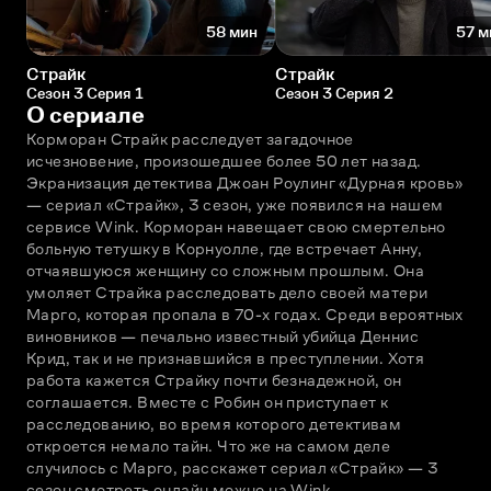
58 мин
57 м
Страйк
Страйк
Сезон 3 Серия 1
Сезон 3 Серия 2
О сериале
Корморан Страйк расследует загадочное 
исчезновение, произошедшее более 50 лет назад. 
Экранизация детектива Джоан Роулинг «Дурная кровь» 
— сериал «Страйк», 3 сезон, уже появился на нашем 
сервисе Wink. Корморан навещает свою смертельно 
больную тетушку в Корнуолле, где встречает Анну, 
отчаявшуюся женщину со сложным прошлым. Она 
умоляет Страйка расследовать дело своей матери 
Марго, которая пропала в 70-х годах. Среди вероятных 
виновников — печально известный убийца Деннис 
Крид, так и не признавшийся в преступлении. Хотя 
работа кажется Страйку почти безнадежной, он 
соглашается. Вместе с Робин он приступает к 
расследованию, во время которого детективам 
откроется немало тайн. Что же на самом деле 
случилось с Марго, расскажет сериал «Страйк» — 3 
сезон смотреть онлайн можно на Wink.