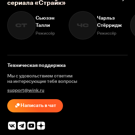
сериала «Страйк»
Сьюзэн
Чарльз
Талли
Стёрридж
СТ
ЧС
Режиссёр
Режиссёр
Техническая поддержка
Мы с удовольствием ответим
на интересующие
тебя вопросы
support@wink.ru
Написать в чат