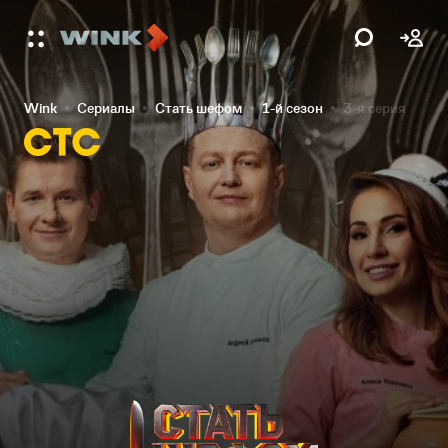
Wink
Сериалы
Стать шефом
1-й сезон
3-я серия