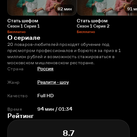
82 мин
91 м
Стать шефом
Стать шефом
Сезон 1 Серия 1
Сезон 1 Серия 2
Бесплатно
Бесплатно
О сериале
20 поваров-любителей проходят обучение под 
присмотром профессионалов и борются за приз в 1 
миллион рублей и возможность стажироваться в 
московском мишленовском ресторане.
Страна
Россия
Жанр
Реалити - шоу
Качество
Full HD
Время
94 мин / 01:34
Рейтинг
8.7