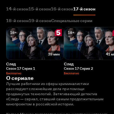
14-й сезон
15-й сезон
16-й сезон
17-й сезон
18-й сезон
19-й сезон
Специальные серии
18+
18+
39 мин
41 м
След
След
Сезон 17 Серия 1
Сезон 17 Серия 2
Бесплатно
Бесплатно
О сериале
Лучшие работники из сферы криминалистики 
расследуют сложнейшие дела при помощи 
продвинутых технологий. Затягивающий детектив 
«След» — сериал, ставший самым продолжительным 
кинопроектом в российской истории. 