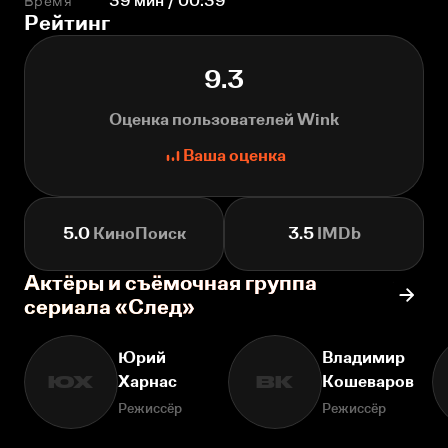
Время
39 мин / 00:39
Рейтинг
9.3
Оценка пользователей Wink
Ваша оценка
5.0
КиноПоиск
3.5
IMDb
Актёры и съёмочная группа
сериала «След»
Юрий
Владимир
Харнас
Кошеваров
ЮХ
ВК
Режиссёр
Режиссёр