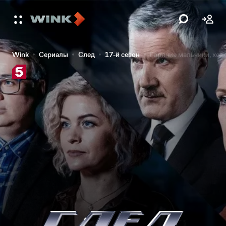
Wink
Сериалы
След
17-й сезон
Горячие мальчики, хол