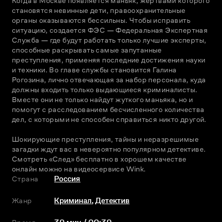
Когда в Москве появляется маньяк, жертвами которого 
становятся невинные дети, правоохранительные 
органы оказываются бессильны. Чтобы исправить 
ситуацию, создается ФЭС — Федеральная Экспертная 
Служба — где будут работать только лучшие эксперты, 
способные раскрывать самые запутанные 
преступления, применяя последние достижения науки 
и техники. Во главе службы становится Галина 
Рогозина, лично отвечающая за набор персонала, куда 
должны входить только выдающиеся криминалисты. 
Вместе они не только найдут жуткого маньяка, но и 
помогут с расследованием бесчисленного количества 
дел, с которыми не способен справиться никто другой.
Шокирующие преступления, тайны и неразрешимые 
загадки ждут вас в невероятно популярном детективе. 
Смотреть «След» бесплатно в хорошем качестве 
онлайн можно на видеосервисе Wink.
Страна
Россия
Жанр
Криминал
,
Детектив