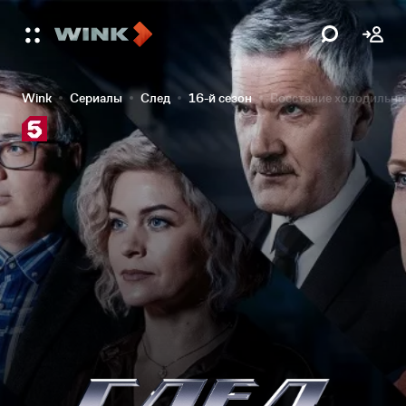
Wink
Сериалы
След
16-й сезон
Восстание холодильни