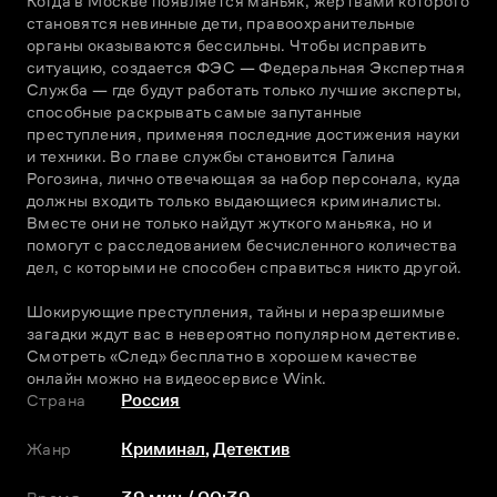
Когда в Москве появляется маньяк, жертвами которого 
становятся невинные дети, правоохранительные 
органы оказываются бессильны. Чтобы исправить 
ситуацию, создается ФЭС — Федеральная Экспертная 
Служба — где будут работать только лучшие эксперты, 
способные раскрывать самые запутанные 
преступления, применяя последние достижения науки 
и техники. Во главе службы становится Галина 
Рогозина, лично отвечающая за набор персонала, куда 
должны входить только выдающиеся криминалисты. 
Вместе они не только найдут жуткого маньяка, но и 
помогут с расследованием бесчисленного количества 
дел, с которыми не способен справиться никто другой.
Шокирующие преступления, тайны и неразрешимые 
загадки ждут вас в невероятно популярном детективе. 
Смотреть «След» бесплатно в хорошем качестве 
онлайн можно на видеосервисе Wink.
Страна
Россия
Жанр
Криминал
,
Детектив