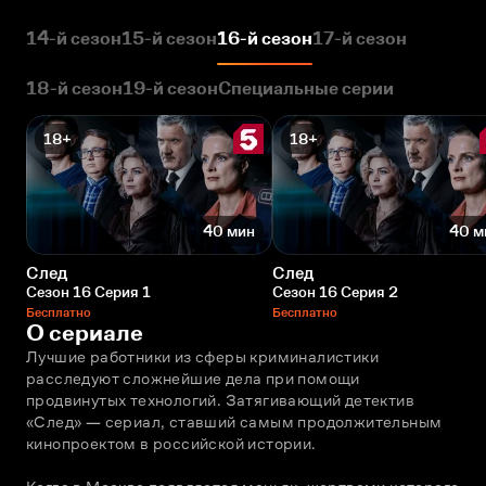
14-й сезон
15-й сезон
16-й сезон
17-й сезон
18-й сезон
19-й сезон
Специальные серии
18+
18+
40 мин
40 м
След
След
Сезон 16 Серия 1
Сезон 16 Серия 2
Бесплатно
Бесплатно
О сериале
Лучшие работники из сферы криминалистики 
расследуют сложнейшие дела при помощи 
продвинутых технологий. Затягивающий детектив 
«След» — сериал, ставший самым продолжительным 
кинопроектом в российской истории. 