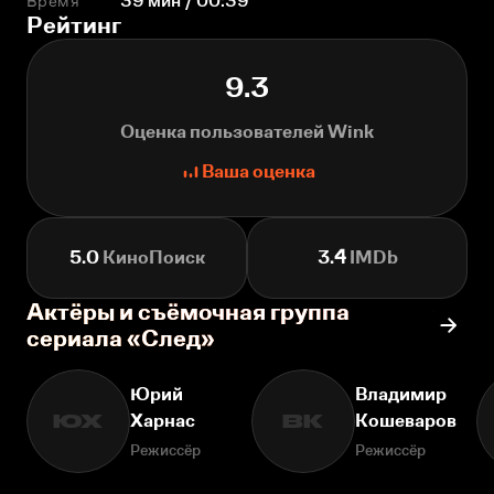
Время
39 мин / 00:39
Рейтинг
9.3
Оценка пользователей Wink
Ваша оценка
5.0
КиноПоиск
3.4
IMDb
Актёры и съёмочная группа
сериала «След»
Юрий
Владимир
Харнас
Кошеваров
ЮХ
ВК
Режиссёр
Режиссёр