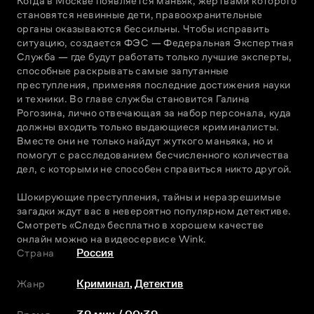
Когда в Москве появляется маньяк, жертвами которого 
становятся невинные дети, правоохранительные 
органы оказываются бессильны. Чтобы исправить 
ситуацию, создается ФЭС — Федеральная Экспертная 
Служба — где будут работать только лучшие эксперты, 
способные раскрывать самые запутанные 
преступления, применяя последние достижения науки 
и техники. Во главе службы становится Галина 
Рогозина, лично отвечающая за набор персонала, куда 
должны входить только выдающиеся криминалисты. 
Вместе они не только найдут жуткого маньяка, но и 
помогут с расследованием бесчисленного количества 
дел, с которыми не способен справиться никто другой.
Шокирующие преступления, тайны и неразрешимые 
загадки ждут вас в невероятно популярном детективе. 
Смотреть «След» бесплатно в хорошем качестве 
онлайн можно на видеосервисе Wink.
Страна
Россия
Жанр
Криминал
,
Детектив