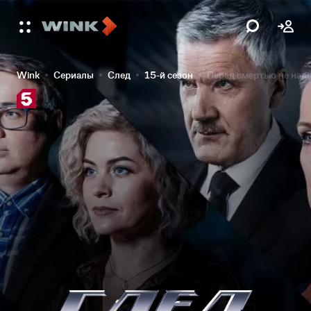
Wink
Сериалы
След
15-й сезон
Перед смертью не на