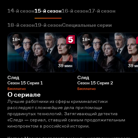
14-й сезон
15-й сезон
16-й сезон
17-й сезон
18-й сезон
19-й сезон
Специальные серии
18+
18+
39 мин
39 м
След
След
Сезон 15 Серия 1
Сезон 15 Серия 2
Бесплатно
Бесплатно
О сериале
Лучшие работники из сферы криминалистики 
расследуют сложнейшие дела при помощи 
продвинутых технологий. Затягивающий детектив 
«След» — сериал, ставший самым продолжительным 
кинопроектом в российской истории. 