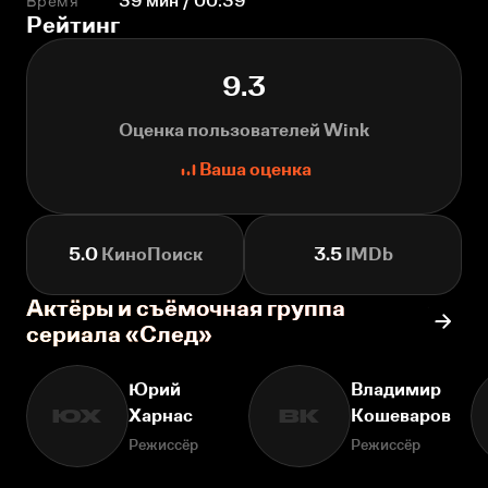
Время
39 мин / 00:39
Рейтинг
9.3
Оценка пользователей Wink
Ваша оценка
5.0
КиноПоиск
3.5
IMDb
Актёры и съёмочная группа
сериала «След»
Юрий
Владимир
Харнас
Кошеваров
ЮХ
ВК
Режиссёр
Режиссёр