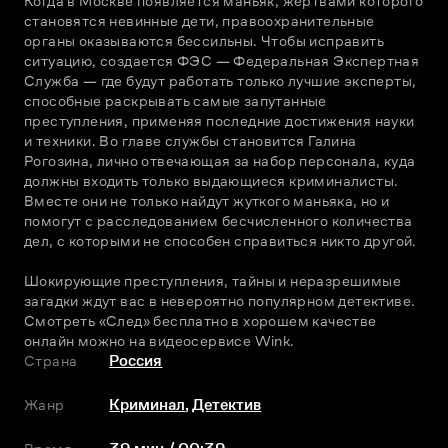
Когда в Москве появляется маньяк, жертвами которого 
становятся невинные дети, правоохранительные 
органы оказываются бессильны. Чтобы исправить 
ситуацию, создается ФЭС — Федеральная Экспертная 
Служба — где будут работать только лучшие эксперты, 
способные раскрывать самые запутанные 
преступления, применяя последние достижения науки 
и техники. Во главе службы становится Галина 
Рогозина, лично отвечающая за набор персонала, куда 
должны входить только выдающиеся криминалисты. 
Вместе они не только найдут жуткого маньяка, но и 
помогут с расследованием бесчисленного количества 
дел, с которыми не способен справиться никто другой.
Шокирующие преступления, тайны и неразрешимые 
загадки ждут вас в невероятно популярном детективе. 
Смотреть «След» бесплатно в хорошем качестве 
онлайн можно на видеосервисе Wink.
Страна
Россия
Жанр
Криминал
,
Детектив