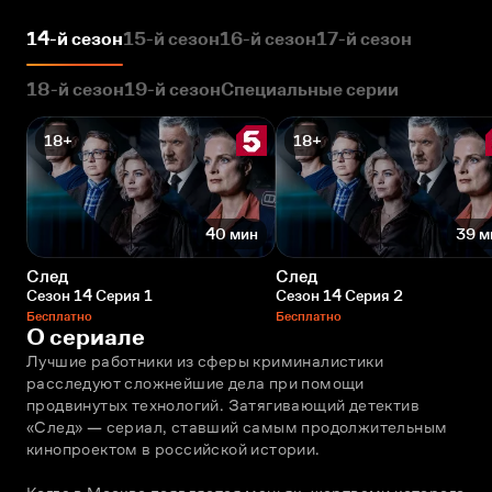
14-й сезон
15-й сезон
16-й сезон
17-й сезон
18-й сезон
19-й сезон
Специальные серии
18+
18+
40 мин
39 м
След
След
Сезон 14 Серия 1
Сезон 14 Серия 2
Бесплатно
Бесплатно
О сериале
Лучшие работники из сферы криминалистики 
расследуют сложнейшие дела при помощи 
продвинутых технологий. Затягивающий детектив 
«След» — сериал, ставший самым продолжительным 
кинопроектом в российской истории. 