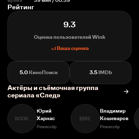
Время
39 мин / 00:39
Рейтинг
9.3
Оценка пользователей Wink
Ваша оценка
5.0
КиноПоиск
3.5
IMDb
Актёры и съёмочная группа
сериала «След»
Юрий
Владимир
Харнас
Кошеваров
ЮХ
ВК
Режиссёр
Режиссёр