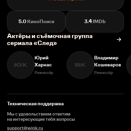
5.0
КиноПоиск
3.4
IMDb
Актёры и съёмочная группа
сериала «След»
Юрий
Владимир
Харнас
Кошеваров
ЮХ
ВК
Режиссёр
Режиссёр
Техническая поддержка
Мы с удовольствием ответим
на интересующие
тебя вопросы
support@wink.ru