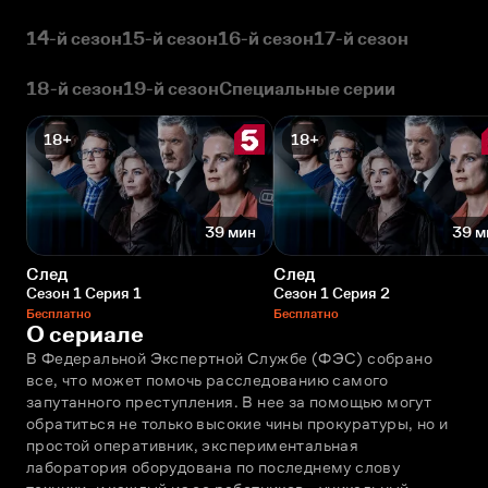
14-й сезон
15-й сезон
16-й сезон
17-й сезон
18-й сезон
19-й сезон
Специальные серии
18+
18+
39 мин
39 м
След
След
Сезон 1 Серия 1
Сезон 1 Серия 2
Бесплатно
Бесплатно
О сериале
В Федеральной Экспертной Службе (ФЭС) собрано 
все, что может помочь расследованию самого 
запутанного преступления. В нее за помощью могут 
обратиться не только высокие чины прокуратуры, но и 
простой оперативник, экспериментальная 
лаборатория оборудована по последнему слову 