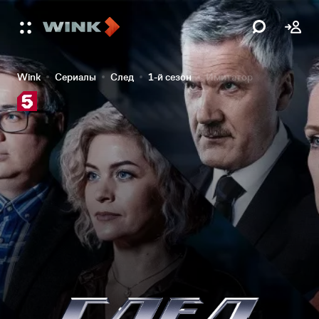
Wink
Сериалы
След
1-й сезон
Имитатор