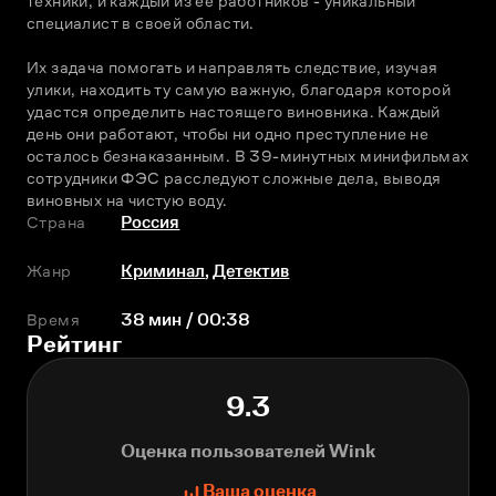
техники, и каждый из ее работников - уникальный 
специалист в своей области.
Их задача помогать и направлять следствие, изучая 
улики, находить ту самую важную, благодаря которой 
удастся определить настоящего виновника. Каждый 
день они работают, чтобы ни одно преступление не 
осталось безнаказанным. В 39-минутных минифильмах 
сотрудники ФЭС расследуют сложные дела, выводя 
виновных на чистую воду.
Страна
Россия
Жанр
Криминал
,
Детектив
Время
38 мин / 00:38
Рейтинг
9.3
Оценка пользователей Wink
Ваша оценка