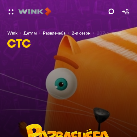
Wink
Детям
Развлечеба
2-й сезон
207-я серия