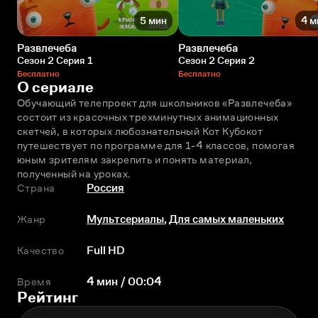
5 мин
4 м
Развлечеба
Развлечеба
Сезон 2 Серия 1
Сезон 2 Серия 2
Бесплатно
Бесплатно
О сериале
Обучающий телепроект для школьников «Развлечeба» 
состоит из красочных трехминутных анимационных 
скетчей, в которых любознательный Кот Кубокот 
путешествует по программе для 1-4 классов, помогая 
юным зрителям закрепить и понять материал, 
полученный на уроках.
Страна
Россия
Жанр
Мультсериалы
,
Для самых маленьких
Качество
Full HD
Время
4 мин / 00:04
Рейтинг