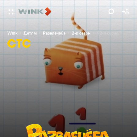
Wink
Детям
Развлечеба
2-й сезон
42-я серия