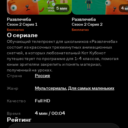
5 мин
4 м
Развлечеба
Развлечеба
Сезон 2 Серия 1
Сезон 2 Серия 2
Бесплатно
Бесплатно
О сериале
Обучающий телепроект для школьников «Развлечeба» 
состоит из красочных трехминутных анимационных 
скетчей, в которых любознательный Кот Кубокот 
путешествует по программе для 1-4 классов, помогая 
юным зрителям закрепить и понять материал, 
полученный на уроках.
Страна
Россия
Жанр
Мультсериалы
,
Для самых маленьких
Качество
Full HD
Время
4 мин / 00:04
Рейтинг