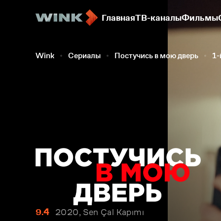
Главная
ТВ-каналы
Фильмы
Wink
Сериалы
Постучись в мою дверь
1-
9.4
2020, Sen Çal Kapımı