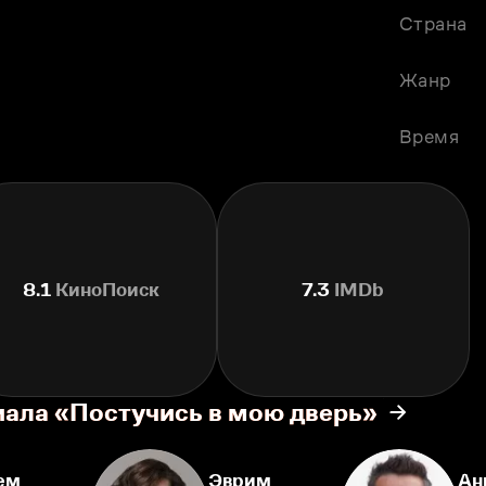
Страна
Жанр
Время
8.1
КиноПоиск
7.3
IMDb
иала «Постучись в мою дверь»
ем
Эврим
Ан