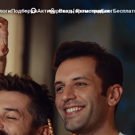
логи
Подборки
Активировать промокод
Вход | Регистрация
Блог
Бесплат