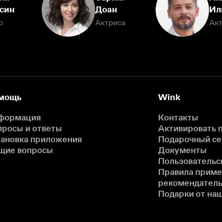
син
Доан
Ил
р
Актриса
Ак
мощь
Wink
формация
Контакты
просы и ответы
Активировать 
тановка приложения
Подарочный с
щие вопросы
Документы
Пользовательс
Правила прим
рекомендатель
Подарки от на