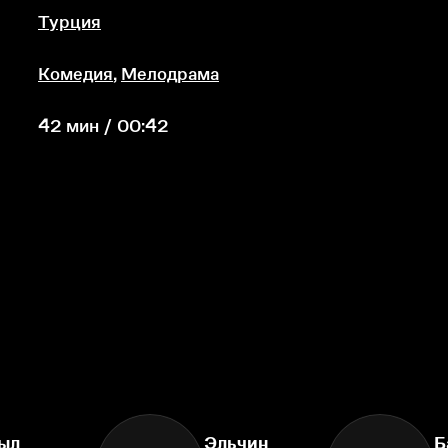
Турция
Комедия
,
Мелодрама
42 мин / 00:42
ыл
Эльчин
Б