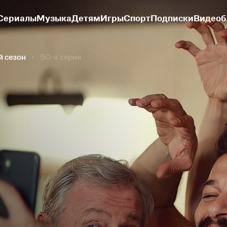
Сериалы
Музыка
Детям
Игры
Спорт
Подписки
Видеоб
й сезон
50-я серия