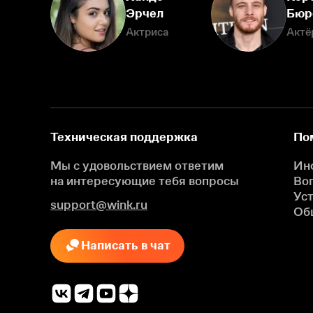
Эрчел
Бюр
Актриса
Актё
Техническая поддержка
По
Мы с удовольствием ответим
Ин
на интересующие
тебя вопросы
Во
Ус
support@wink.ru
Об
Написать в чат