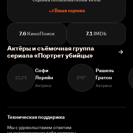
Ваша оценка
7.6
КиноПоиск
7.1
IMDb
Актёры и съёмочная группа
сериала «Портрет убийцы»
Софи
Рашель
Лорейн
Гратон
СЛ
РГ
Актриса
Актриса
Техническая поддержка
Мы с удовольствием ответим
на интересующие
тебя вопросы