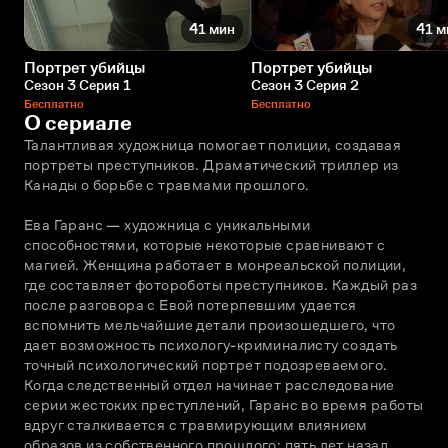
41 мин
41 м
Портрет убийцы
Портрет убийцы
Сезон 3 Серия 1
Сезон 3 Серия 2
Бесплатно
Бесплатно
О сериале
Талантливая художница помогает полиции, создавая 
портреты преступников. Драматический триллер из 
Канады о борьбе с травмами прошлого. 
Ева Гаранс — художница с уникальными 
способностями, которые некоторые сравнивают с 
магией. Женщина работает в монреальской полиции, 
где составляет фотороботы преступников. Каждый раз 
после разговора с Евой потерпевшим удается 
вспомнить мельчайшие детали произошедшего, что 
дает возможность психологу-криминалисту создать 
точный психологический портрет подозреваемого. 
Когда следственный отдел начинает расследование 
серии жестоких преступлений, Гаранс во время работы 
вдруг сталкивается с травмирующим влиянием 
образов из собственного прошлого: пять лет назад 