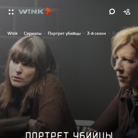
Wink
Сериалы
Портрет убийцы
3-й сезон
5-я серия