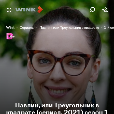
Wink
Сериалы
Павлин, или Треугольник в квадрате
1-й с
Павлин, или Треугольник в
квадрате (сериал, 2021) сезон 1