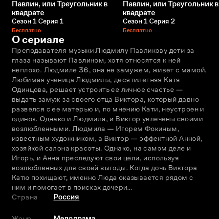
Павлин, или Треугольник в
Павлин, или Треугольник в
квадрате
квадрате
Сезон 1 Серия 1
Сезон 1 Серия 2
Бесплатно
Бесплатно
О сериале
Преподавателя музыки Людмилу Павликову дети за 
глаза называют Павлином, хотя относятся к ней 
неплохо. Людмиле 36, она не замужем, живет с мамой. 
Любимая ученица Людмилы, десятилетняя Катя 
Одинцова, решает устроить ее личное счастье — 
выдать замуж за своего отца Виктора, который давно 
развелся с ее матерью и, по мнению Кати, неустроен и 
одинок. Однако и Людмила, и Виктор увлечены своими 
возлюбленными. Людмила — Игорем Фокиным, 
известным художником, а Виктор — эффектной Анной, 
хозяйкой салона красоты. Однако, на самом деле и 
Игорь, и Анна преследуют свои цели, используя 
возлюбленных для своей выгоды. Когда дочь Виктора 
Катю похищают, именно Люда оказывается рядом с 
ним и помогает в поисках дочери…
Страна
Россия
Жанр
Мелодрама