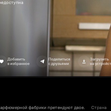
 недоступна
Добавить
Поделиться
Загрузить
в избранное
с друзьями
на устройс
арфюмерной фабрики претендуют двое. 
Страна