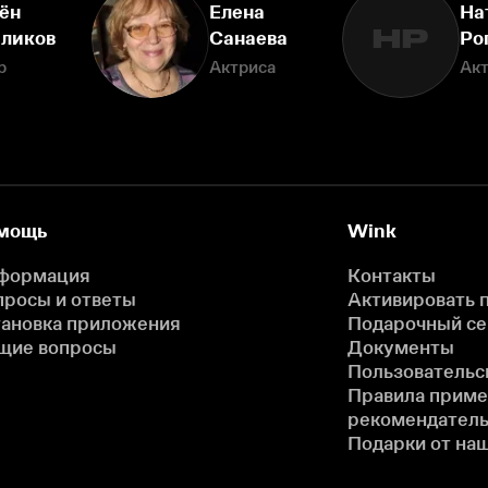
ён
Елена
На
НР
ликов
Санаева
Ро
р
Актриса
Ак
мощь
Wink
формация
Контакты
просы и ответы
Активировать 
тановка приложения
Подарочный с
щие вопросы
Документы
Пользовательс
Правила прим
рекомендатель
Подарки от на