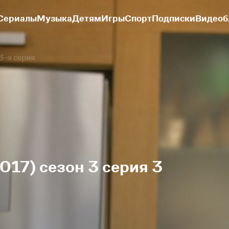
Сериалы
Музыка
Детям
Игры
Спорт
Подписки
Видеоб
3-я серия
17) сезон 3 серия 3