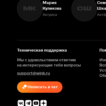
Мария
Сем
МК
СШ
Куликова
Шка
Актриса
Актё
Техническая поддержка
По
Мы с удовольствием ответим
Ин
на интересующие
тебя вопросы
Во
Ус
support@wink.ru
Об
Написать в чат