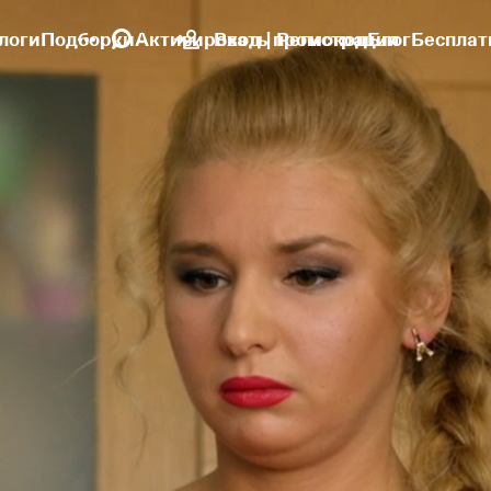
логи
Подборки
Активировать промокод
Вход | Регистрация
Блог
Бесплат