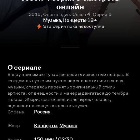
онлайн
2016, Один в один. Сезон 4. Серия 5
Музыка, Концерты
18+
Эта серия пока недоступна
О сериале
В шоу принимают участие десять известных певцов. В 
каждом выпуске им нужно перевоплотиться в звeзд 
музыки, стараясь перенять оригинальный стиль 
артиста, от внешности и манеры двигаться до тембра 
голоса. Жюри, состоящее из четырeх человек, 
оценивает в конце каждого выпуска.
Страна
Россия
Жанр
Концерты
,
Музыка
Время
150 мин / 02:30