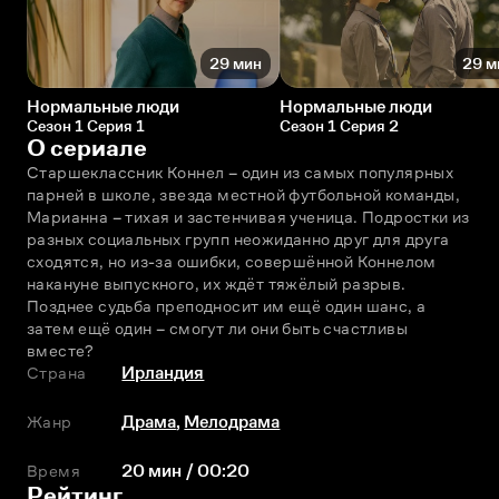
29 мин
29 м
Нормальные люди
Нормальные люди
Сезон 1 Серия 1
Сезон 1 Серия 2
О сериале
Старшеклассник Коннел – один из самых популярных 
парней в школе, звезда местной футбольной команды, 
Марианна – тихая и застенчивая ученица. Подростки из 
разных социальных групп неожиданно друг для друга 
сходятся, но из-за ошибки, совершённой Коннелом 
накануне выпускного, их ждёт тяжёлый разрыв. 
Позднее судьба преподносит им ещё один шанс, а 
затем ещё один – смогут ли они быть счастливы 
вместе?
Страна
Ирландия
Жанр
Драма
,
Мелодрама
Время
20 мин / 00:20
Рейтинг