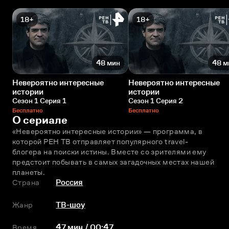
18+
18+
48 мин
48 м
Невероятно интересные
Невероятно интересные
истории
истории
Сезон 1 Серия 1
Сезон 1 Серия 2
Бесплатно
Бесплатно
О сериале
«Невероятно интересные истории» — программа, в 
которой РЕН ТВ отправляет популярного travel-
блогера на поиски истины. Вместе со зрителями ему 
предстоит побывать в самых загадочных местах нашей 
планеты.
Страна
Россия
Жанр
ТВ-шоу
Время
47 мин / 00:47