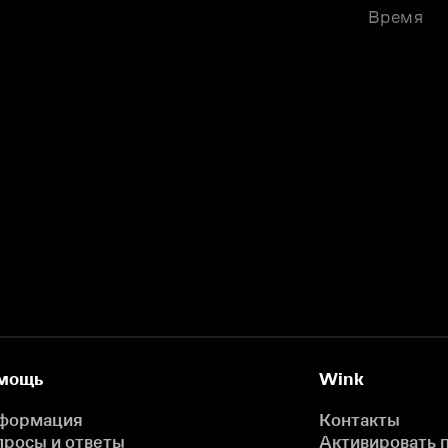
Время
мощь
Wink
формация
Контакты
просы и ответы
Активировать 