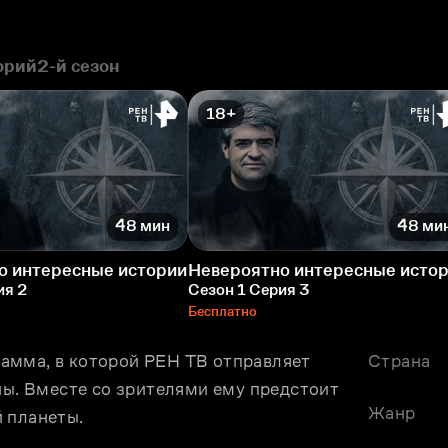
орий
2-й сезон
18+
48 мин
48 ми
о интересные истории
Невероятно интересные исто
ия 2
Сезон 1 Серия 3
Бесплатно
амма, в которой РЕН ТВ отправляет 
Страна
ны. Вместе со зрителями ему предстоит 
Жанр
 планеты.