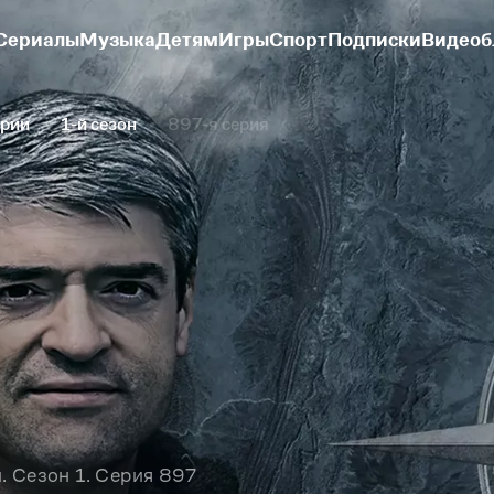
Сериалы
Музыка
Детям
Игры
Спорт
Подписки
Видеоб
ории
1-й сезон
897-я серия
. Сезон 1. Серия 897