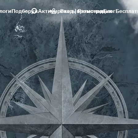
логи
Подборки
Активировать промокод
Вход | Регистрация
Блог
Бесплат