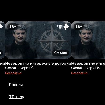
18+
18+
н
48 мин
рии
Невероятно интересные истории
Невероятно инт
Сезон 1 Серия 4
Сезон 1 Серия 5
Бесплатно
Бесплатно
Россия
ТВ-шоу