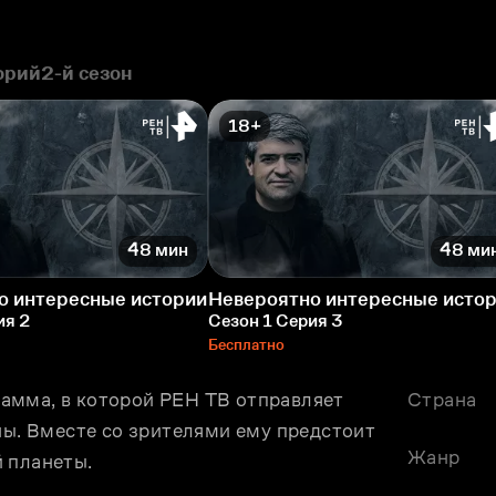
орий
2-й сезон
18+
48 мин
48 ми
о интересные истории
Невероятно интересные исто
ия 2
Сезон 1 Серия 3
Бесплатно
амма, в которой РЕН ТВ отправляет 
Страна
ны. Вместе со зрителями ему предстоит 
Жанр
 планеты.