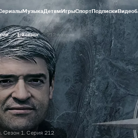
Сериалы
Музыка
Детям
Игры
Спорт
Подписки
Видеоб
ории
1-й сезон
212-я серия
 Сезон 1. Серия 212