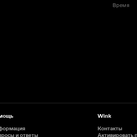
Время
мощь
Wink
формация
Контакты
просы и ответы
Активировать 