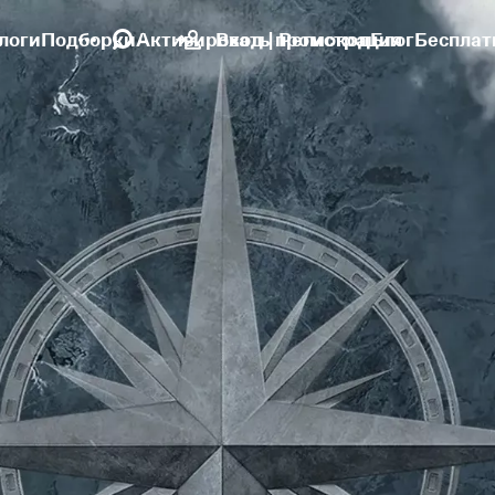
логи
Подборки
Активировать промокод
Вход | Регистрация
Блог
Бесплат