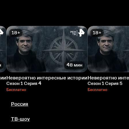
18+
18+
н
48 мин
рии
Невероятно интересные истории
Невероятно инт
Сезон 1 Серия 4
Сезон 1 Серия 5
Бесплатно
Бесплатно
Россия
ТВ-шоу