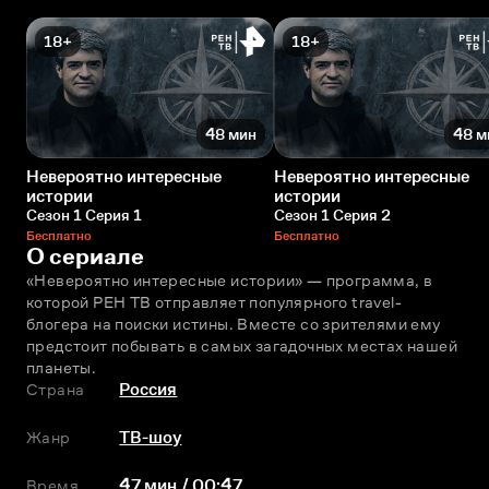
18+
18+
48 мин
48 м
Невероятно интересные
Невероятно интересные
истории
истории
Сезон 1 Серия 1
Сезон 1 Серия 2
Бесплатно
Бесплатно
О сериале
«Невероятно интересные истории» — программа, в 
которой РЕН ТВ отправляет популярного travel-
блогера на поиски истины. Вместе со зрителями ему 
предстоит побывать в самых загадочных местах нашей 
планеты.
Страна
Россия
Жанр
ТВ-шоу
Время
47 мин / 00:47