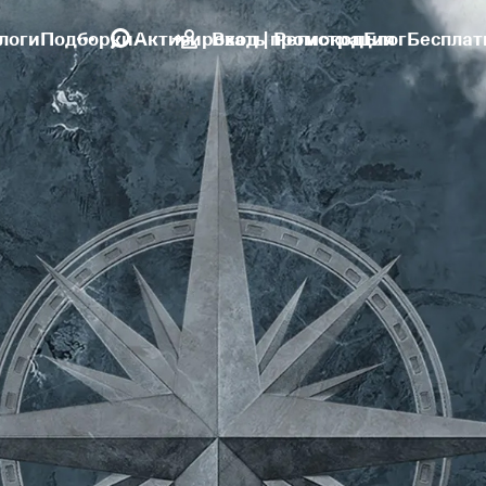
логи
Подборки
Активировать промокод
Вход | Регистрация
Блог
Бесплат