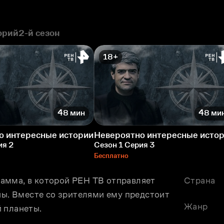
орий
2-й сезон
18+
48 мин
48 ми
о интересные истории
Невероятно интересные исто
ия 2
Сезон 1 Серия 3
Бесплатно
амма, в которой РЕН ТВ отправляет 
Страна
ны. Вместе со зрителями ему предстоит 
Жанр
 планеты.