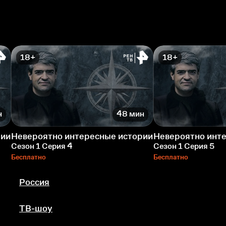
18+
18+
н
48 мин
рии
Невероятно интересные истории
Невероятно инт
Сезон 1 Серия 4
Сезон 1 Серия 5
Бесплатно
Бесплатно
Россия
ТВ-шоу