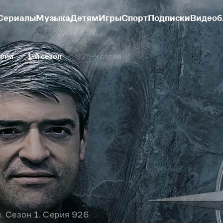
Сериалы
Музыка
Детям
Игры
Спорт
Подписки
Видеоб
ории
1-й сезон
926-я серия
. Сезон 1. Серия 926