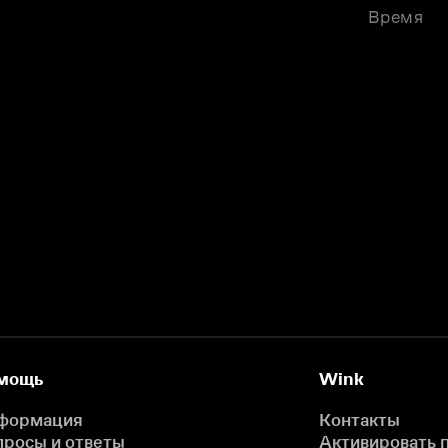
Время
мощь
Wink
формация
Контакты
просы и ответы
Активировать 