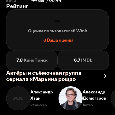
Время
44 мин / 00:44
Рейтинг
—
Оценка пользователей Wink
Ваша оценка
7.8
КиноПоиск
6.7
IMDb
Актёры и съёмочная группа
сериала «Марьина роща»
Александр
Александр
Хван
Домогаров
АХ
Режиссёр
Актёр