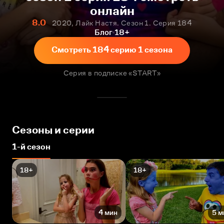
онлайн
8.0
2020, Лайк Настя. Сезон 1. Серия 184
Блог
18+
Смотреть 184 серию 1 сезона
Серия в подписке «START»
Сезоны и серии
1-й сезон
18+
18+
4 мин
5 м