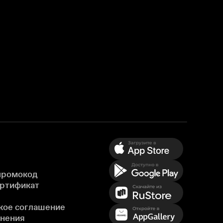
промокод
ертификат
кое соглашение
енения