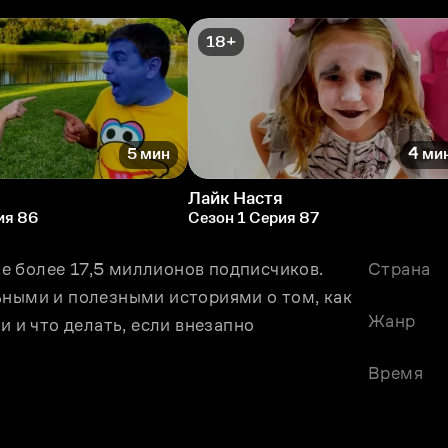
18+
5 мин
4 ми
я
Лайк Настя
ия 86
Сезон 1 Серия 87
уже более 17,5 миллионов подписчиков. 
Страна
ьными и полезными историями о том, как 
Жанр
и и что делать, если внезапно 
Время