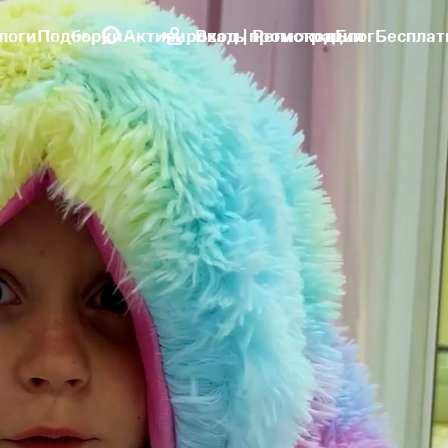
логи
Подборки
Активировать промокод
Вход | Регистрация
Блог
Бесплат