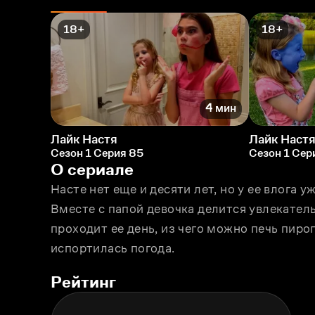
18+
18+
4 мин
Лайк Настя
Лайк Наст
Сезон 1 Серия 85
Сезон 1 Сер
О сериале
Насте нет еще и десяти лет, но у ее влога 
Вместе с папой девочка делится увлекател
проходит ее день, из чего можно печь пирог
испортилась погода.
Рейтинг