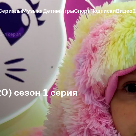
Сериалы
Музыка
Детям
Игры
Спорт
Подписки
Видеоб
0-я серия
0) сезон 1 серия