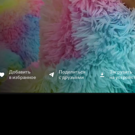
Добавить
Поделиться
Загрузить
в избранное
с друзьями
на устройс