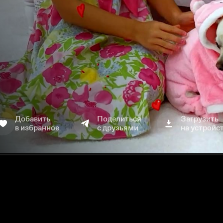
Добавить
Поделиться
Загрузить
в избранное
с друзьями
на устройс