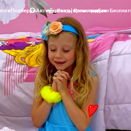
логи
Подборки
Активировать промокод
Вход | Регистрация
Блог
Бесплат