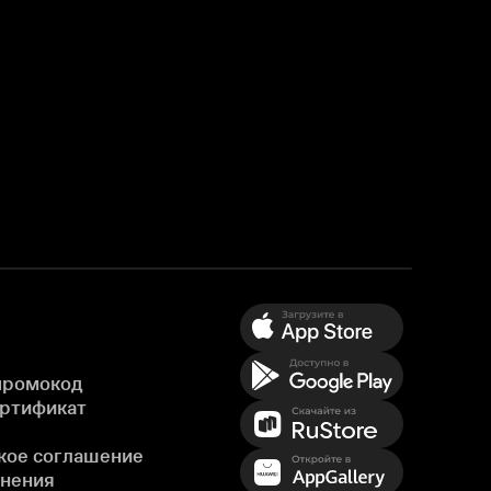
промокод
ертификат
кое соглашение
енения