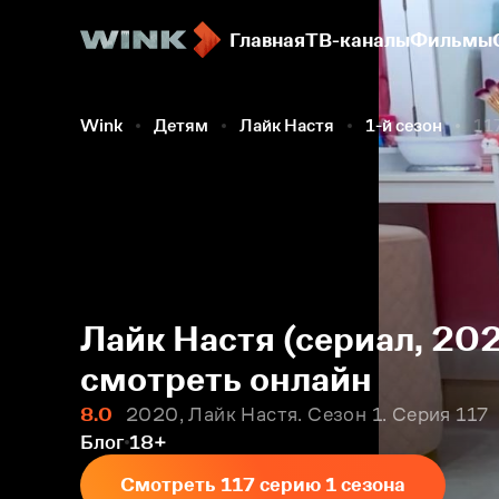
Главная
ТВ-каналы
Фильмы
Wink
Детям
Лайк Настя
1-й сезон
11
Лайк Настя (сериал, 202
смотреть онлайн
8.0
2020, Лайк Настя. Сезон 1. Серия 117
Блог
18+
Смотреть 117 серию 1 сезона