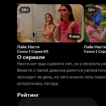
18+
18+
4 мин
Лайк Настя
Лайк Наст
Сезон 1 Серия 85
Сезон 1 Сер
О сериале
Насте нет еще и десяти лет, но у ее влога 
Вместе с папой девочка делится увлекател
проходит ее день, из чего можно печь пирог
испортилась погода.
Рейтинг