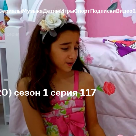
Сериалы
Музыка
Детям
Игры
Спорт
Подписки
Видеоб
7-я серия
0) сезон 1 серия 117