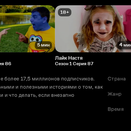
18+
5 мин
4 ми
я
Лайк Настя
ия 86
Сезон 1 Серия 87
уже более 17,5 миллионов подписчиков. 
Страна
ьными и полезными историями о том, как 
Жанр
и и что делать, если внезапно 
Время