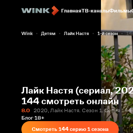
Главная
ТВ-каналы
Фильмы
Wink
Детям
Лайк Настя
1-й сезон
14
Лайк Настя (сериал, 202
144 смотреть онлайн
8.0
2020, Лайк Настя. Сезон 1. Серия 144
Блог
18+
Смотреть 144 серию 1 сезона