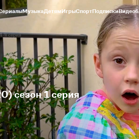
Сериалы
Музыка
Детям
Игры
Спорт
Подписки
Видеоб
4-я серия
0) сезон 1 серия