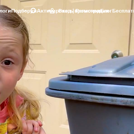
логи
Подборки
Активировать промокод
Вход | Регистрация
Блог
Бесплат