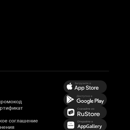
промокод
ертификат
кое соглашение
енения