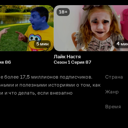
18+
5 мин
4 ми
я
Лайк Настя
ия 86
Сезон 1 Серия 87
уже более 17,5 миллионов подписчиков. 
Страна
ьными и полезными историями о том, как 
Жанр
и и что делать, если внезапно 
Время