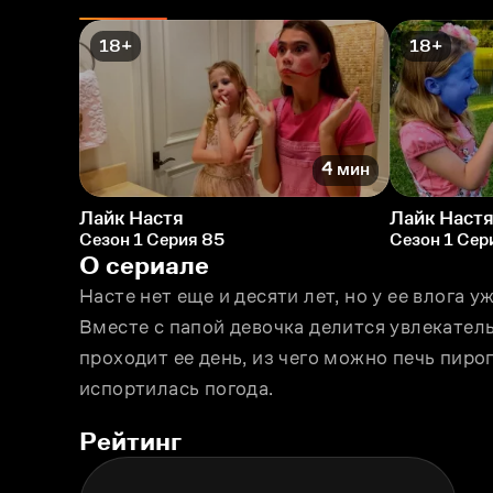
18+
18+
4 мин
Лайк Настя
Лайк Наст
Сезон 1 Серия 85
Сезон 1 Сер
О сериале
Насте нет еще и десяти лет, но у ее влога 
Вместе с папой девочка делится увлекател
проходит ее день, из чего можно печь пирог
испортилась погода.
Рейтинг