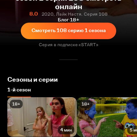
онлайн
8.0
2020, Лайк Настя. Серия 108
Блог
18+
Смотреть 108 серию 1 сезона
Серия в подписке «START»
Сезоны и серии
1-й сезон
18+
18+
4 мин
5 м