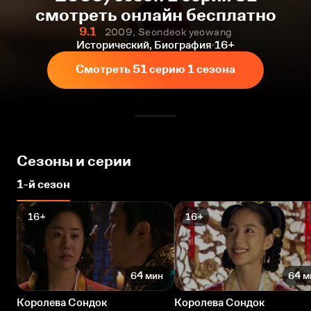
смотреть онлайн бесплатно
9.1
2009, Seondeok yeowang
Исторический, Биография
16+
Смотреть 51 серию 1 сезона
Сезоны и серии
1-й сезон
16+
16+
64 мин
64 м
Королева Сондок
Королева Сондок