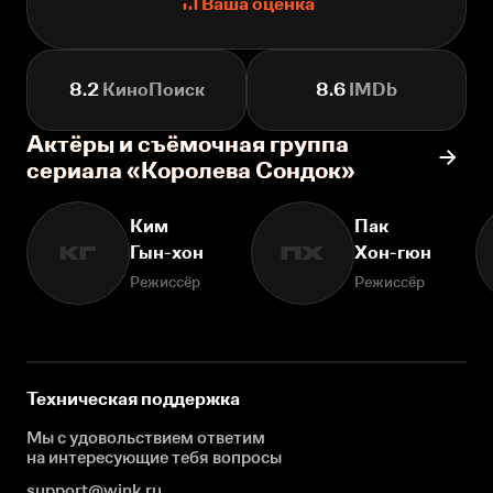
Ваша оценка
8.2
КиноПоиск
8.6
IMDb
Актёры и съёмочная группа
сериала «Королева Сондок»
Ким
Пак
Гын-хон
Хон-гюн
КГ
ПХ
Режиссёр
Режиссёр
Техническая поддержка
Мы с удовольствием ответим
на интересующие
тебя вопросы
support@wink.ru