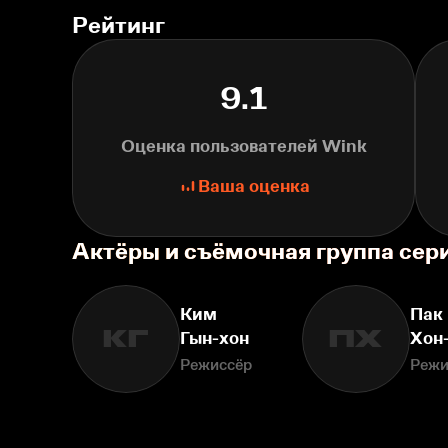
Рейтинг
9.1
Оценка пользователей Wink
Ваша оценка
Актёры и съёмочная группа сер
Ким
Пак
КГ
ПХ
Гын-хон
Хон
Режиссёр
Режи