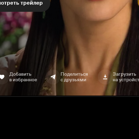
отреть трейлер
Добавить
Поделиться
Загрузить
в избранное
с друзьями
на устройс