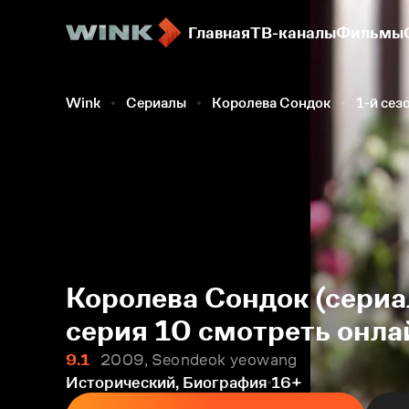
Главная
ТВ-каналы
Фильмы
Wink
Сериалы
Королева Сондок
1-й сез
Королева Сондок (сериа
серия 10 смотреть онла
9.1
2009, Seondeok yeowang
Исторический, Биография
16+