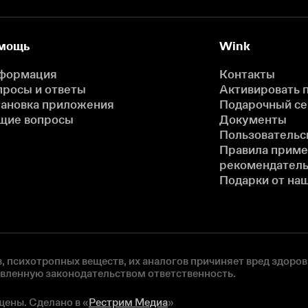
мощь
Wink
формация
Контакты
просы и ответы
Активировать 
тановка приложения
Подарочный с
щие вопросы
Документы
Пользовательс
Правила прим
рекомендатель
Подарки от на
, психотропных веществ, их аналогов причиняет вред здоров
овленную законодательством ответственность.
щены. Сделано в «
Рестрим Медиа
»