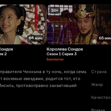
16+
64 мин
65 ми
Сондок
Королева Сондок
ия 2
Сезон 1 Серия 3
Бесплатно
равителя Чинхына в ту ночь, когда семь 
Страна
 восемью звeздами, родится тот, кто 
Жанр
исиль, противоправно захватившей 
Качество
Время