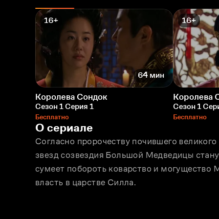
16+
16+
64 мин
Королева Сондок
Королева 
Сезон 1 Серия 1
Сезон 1 Сер
Бесплатно
Бесплатно
О сериале
Согласно пророчеству почившего великого п
звeзд созвездия Большой Медведицы станут
сумеет побороть коварство и могущество М
власть в царстве Силла.