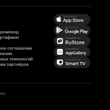
промокод
ертификат
кое соглашение
енения
ных технологий
ших партнёров
ью,