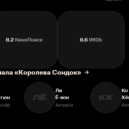
8.2
КиноПоиск
8.6
IMDb
иала «Королева Сондок»
Ли
Ко
ЛЁ
КХ
-гюн
Ё-вон
Хё
ссёр
Актриса
Ак