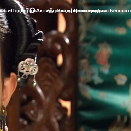
логи
Подборки
Активировать промокод
Вход | Регистрация
Блог
Бесплат