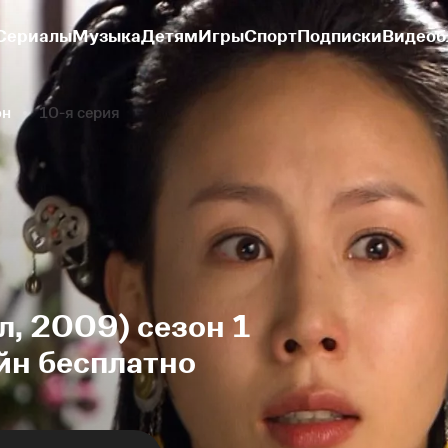
Сериалы
Музыка
Детям
Игры
Спорт
Подписки
Видеоб
он
10-я серия
л, 2009) сезон 1
йн бесплатно