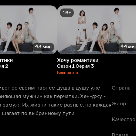
16+
43 мин
44 ми
нтики
Хочу романтики
ия 2
Сезон 1 Серия 3
Бесплатно
ивeт со своим парнем душа в душу уже 
Страна
еняющая мужчин как перчатки. Хeн-джу - 
Жанр
 замуж. Их жизни такие разные, но каждая 
о шагает по выбранному пути.
Качество
Время