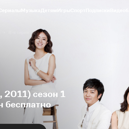
Сериалы
Музыка
Детям
Игры
Спорт
Подписки
Видеоб
н
8-я серия
 2011) сезон 1
н бесплатно