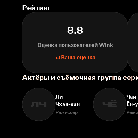
Рейтинг
8.8
Оценка пользователей Wink
Ваша оценка
Актёры и съёмочная группа сер
Ли
Чан
ЛЧ
ЧЁ
Чхан-хан
Ён-у
Режиссёр
Режи