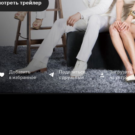
отреть трейлер
Добавить
Поделиться
Загрузить
в избранное
с друзьями
на устройс