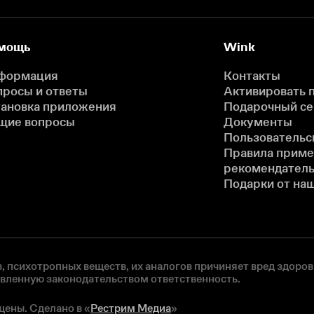
мощь
Wink
формация
Контакты
просы и ответы
Активировать 
тановка приложения
Подарочный с
щие вопросы
Документы
Пользовательс
Правила прим
рекомендатель
Подарки от на
, психотропных веществ, их аналогов причиняет вред здоров
овленную законодательством ответственность.
щены. Сделано в «
Рестрим Медиа
»