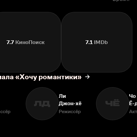
7.7
КиноПоиск
7.1
IMDb
иала «Хочу романтики»
Ли
Чо
ЛД
ЧЁ
Джон-хё
Ё-
ссёр
Режиссёр
Ак