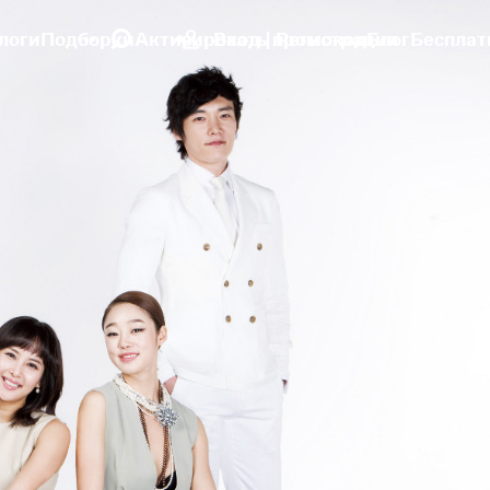
логи
Подборки
Активировать промокод
Вход | Регистрация
Блог
Бесплат