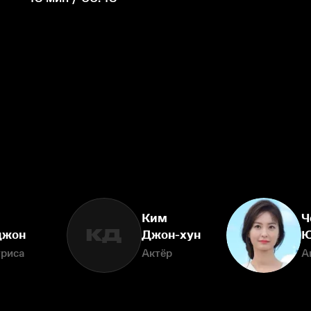
Ким
Ч
КД
джон
Джон-хун
Ю
триса
Актёр
А