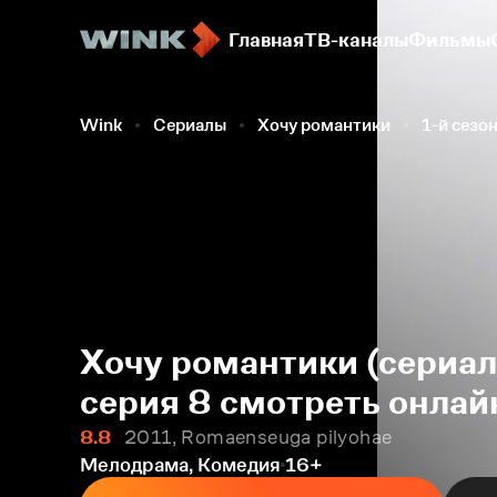
Главная
ТВ-каналы
Фильмы
Wink
Сериалы
Хочу романтики
1-й сезо
Хочу романтики (сериал,
серия 8 смотреть онлай
8.8
2011, Romaenseuga pilyohae
Мелодрама, Комедия
16+