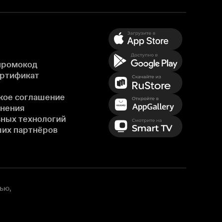
промокод
ертификат
кое соглашение
енения
ных технологий
ших партнёров
ью,