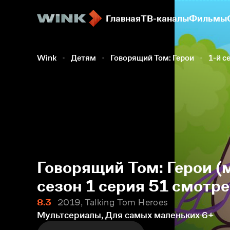
Главная
ТВ-каналы
Фильмы
Wink
Детям
Говорящий Том: Герои
1-й с
Говорящий Том: Герои (
сезон 1 серия 51 смотр
8.3
2019, Talking Tom Heroes
Мультсериалы, Для самых маленьких
6+