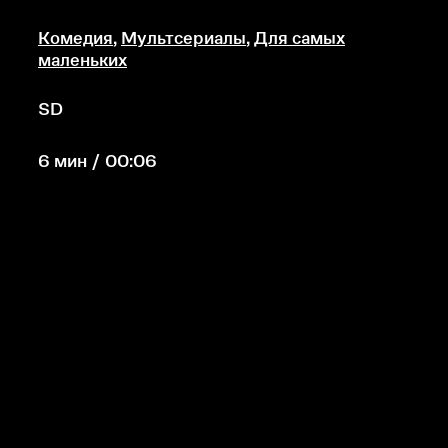
Комедия
,
Мультсериалы
,
Для самых
маленьких
SD
6 мин / 00:06