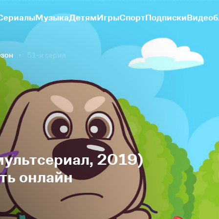
Сериалы
Музыка
Детям
Игры
Спорт
Подписки
Видеоб
езон
51-я серия
мультсериал, 2019)
еть онлайн