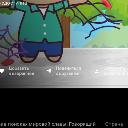
 недоступна
Добавить
Поделиться
Загрузить
в избранное
с друзьями
на устройс
 в поисках мировой славы! Говорящий 
Страна