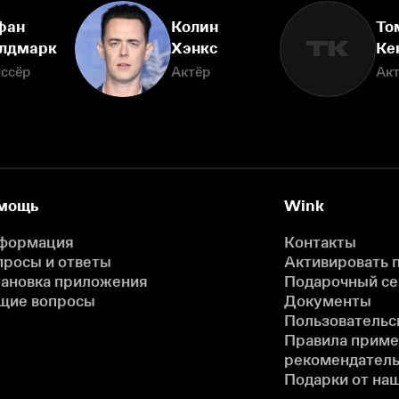
фан
Колин
То
ТК
лдмарк
Хэнкс
Ке
ссёр
Актёр
Ак
мощь
Wink
формация
Контакты
просы и ответы
Активировать 
тановка приложения
Подарочный с
щие вопросы
Документы
Пользовательс
Правила прим
рекомендатель
Подарки от на