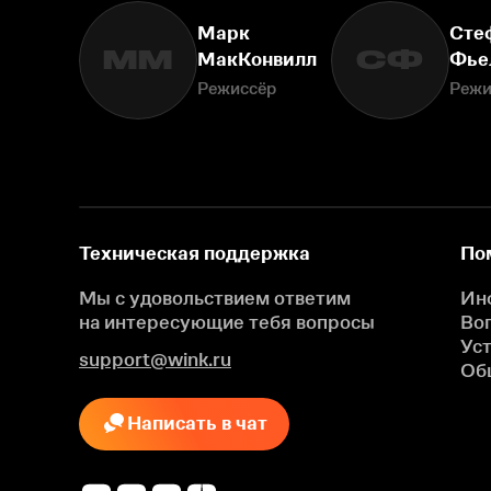
Марк
Сте
ММ
СФ
МакКонвилл
Фье
Режиссёр
Режи
Техническая поддержка
По
Мы с удовольствием ответим
Ин
на интересующие
тебя вопросы
Во
Ус
support@wink.ru
Об
Написать в чат