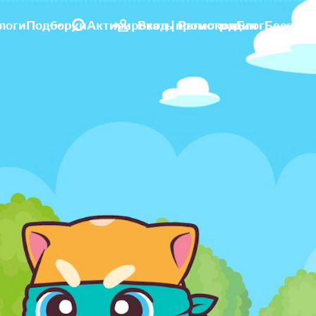
логи
Подборки
Активировать промокод
Вход | Регистрация
Блог
Бесплат