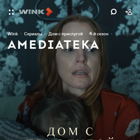
Wink
Сериалы
Дом с прислугой
4-й сезон
9-я серия