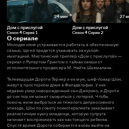
24 мин
27 м
Дом с прислугой
Дом с прислугой
Сезон 4 Серия 1
Сезон 4 Серия 2
О сериале
Молодая няня устраивается работать в обеспеченную 
семью, где ей придется ухаживать за куклой-
имитацией. Мистический триллер «Дом с прислугой» — 
сериал с Рупертом Гринтом о тайнах семьи от 
исполнительного продюсера М. Найта Шьямалана.
Телеведущая Дороти Тернер и ее муж, шеф-повар Шон, 
живут в просторном доме в Филадельфии. У них 
недавно умер новорожденный сын Джерико, и Дороти 
до сих пор не может смириться с потерей. Чтобы 
помочь жене выбраться из тяжелого депрессивного 
эпизода, Шон по совету психотерапевта заказывает 
реалистичную куклу младенца, которую супруга 
начинает воспринимать как настоящего ребенка. 
Спустя время Дороти собирается вновь выйти на 