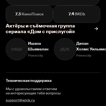
7.3
КиноПоиск
7.4
IMDb
Актёры и съёмочная группа
сериала «Дом с прислугой»
Ишана
Дилан
Шьямалан
Холмс Уильям
ИШ
ДХ
Режиссёр
Режиссёр
Техническая поддержка
Мы с удовольствием ответим
на интересующие
тебя вопросы
support@wink.ru