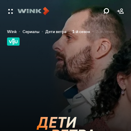
Wink
Сериалы
Дети ветра
1-й сезон
3-я серия