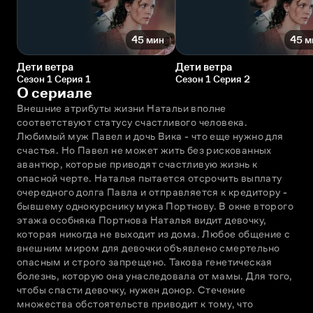
45 мин
45 м
Дети ветра
Дети ветра
Сезон 1 Серия 1
Сезон 1 Серия 2
О сериале
Внешние атрибуты жизни Натальи вполне 
соответствуют статусу счастливого человека. 
Любимый муж Павел и дочь Вика - что еще нужно для 
счастья. Но Павел не может жить без рискованных 
авантюр, которые приводят счастливую жизнь к 
опасной черте. Наталья пытается отсрочить выплату 
очередного долга Павла и отправляется к кредитору - 
бывшему однокурснику мужа Портнову. В окне второго 
этажа особняка Портнова Наталья видит девочку, 
которая никогда не выходит из дома. Любое общение с 
внешним миром для девочки объявлено смертельно 
опасным и строго запрещено. Такова генетическая 
болезнь, которую она унаследовала от мамы. Для того, 
чтобы спасти девочку, нужен донор. Стечение 
множества обстоятельств приводит к тому, что 