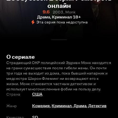
онлайн
9.6
2003, Monk
Драма, Криминал
18+
Эта серия пока недоступна
О сериале
Страдающий ОКР полицейский Эдриан Монк находится 
на грани сумасшествия после гибели жены. Он почти 
три года не выходит из дома, пока бывший напарник и 
медсестра Шарон Флеминг ни возвращают его к 
жизни. Монк становится частным детективом и 
использует многочисленные фобии на пользу делу.
Страна
США
Жанр
Комедия
,
Криминал
,
Драма
,
Детектив
Качество
SD