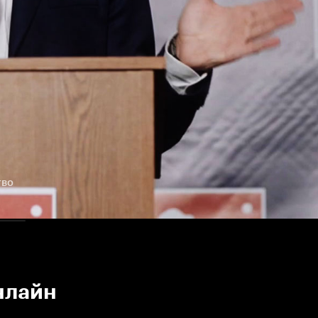
тво
нлайн