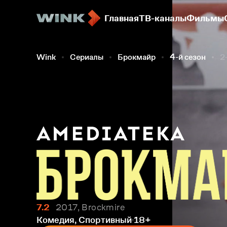
Главная
ТВ-каналы
Фильмы
Wink
Сериалы
Брокмайр
4-й сезон
2
7.2
2017, Brockmire
Комедия, Спортивный
18+