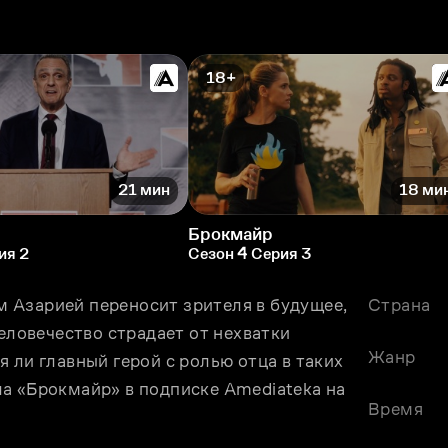
18+
21 мин
18 ми
Брокмайр
ия 2
Сезон 4 Серия 3
Азарией переносит зрителя в будущее, 
Страна
еловечество страдает от нехватки 
Жанр
 ли главный герой с ролью отца в таких 
а «Брокмайр» в подписке Amediateka на 
Время