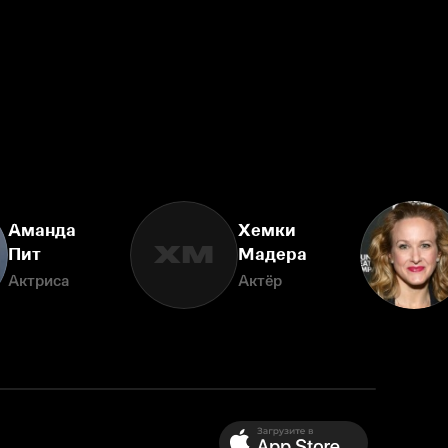
Аманда
Хемки
ХМ
Пит
Мадера
Актриса
Актёр