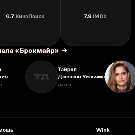
6.7
КиноПоиск
7.9
IMDb
риала «Брокмайр»
к
Тайрел
ТД
рия
Джексон Уильямс
р
Актёр
мощь
Wink