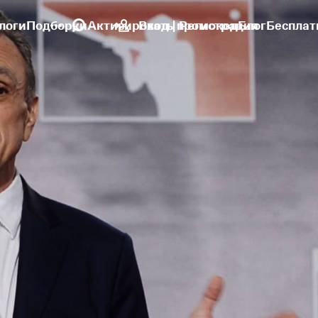
логи
Подборки
Активировать промокод
Вход | Регистрация
Блог
Бесплат