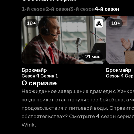
1-й сезон
2-й сезон
3-й сезон
4-й сезон
18+
18+
21 мин
Брокмайр
Брокмайр
Сезон 4 Серия 1
Сезон 4 Сер
О сериале
Неожиданное завершение драмеди с Хэнком 
когда крикет стал популярнее бейсбола, а ч
продовольствия и питьевой воды. Справится
обстоятельствах? Смотрите 4 сезон сериал
Wink.