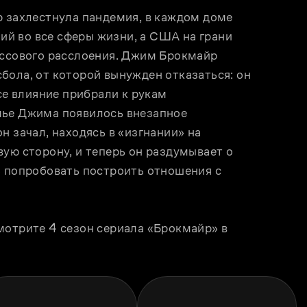
р захлестнула пандемия, в каждом доме 
й во все сферы жизни, а США на грани 
ассового расслоения. Джим Брокмайр 
ола, от которой вынужден отказаться: он 
се влияние прибрали к рукам 
мье Джима появилось внезапное 
 зачал, находясь в «изгнании» на 
ую сторону, и теперь он раздумывает о 
ь попробовать построить отношения с 
мотрите 4 сезон сериала «Брокмайр» в 