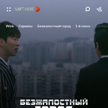
Wink
Сериалы
Безжалостный город
1-й сезон
1-я сер