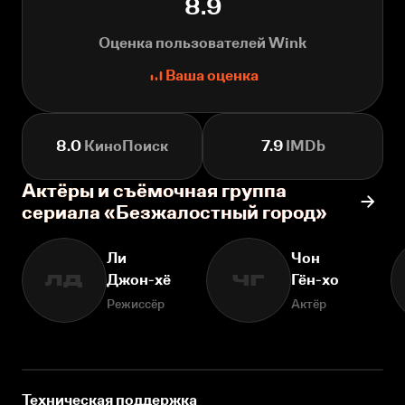
8.9
Оценка пользователей Wink
Ваша оценка
8.0
КиноПоиск
7.9
IMDb
Актёры и съёмочная группа
сериала «Безжалостный город»
Ли
Чон
Джон-хё
Гён-хо
ЛД
ЧГ
Режиссёр
Актёр
Техническая поддержка