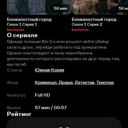
58 мин
58 м
Безжалостный город
Безжалостный город
Сезон 1 Серия 1
Сезон 1 Серия 2
Бесплатно
Бесплатно
О сериале
Офицер полиции Юн Со-мин решает найти убийцу 
своего друга, перейдя работать под прикрытием. 
Однако она попадает в лапы наркобарона, 
деятельность которого расследовал еe друг перед тем, 
как погиб.
Страна
Южная Корея
Жанр
Криминал
,
Драма
,
Детектив
,
Триллер
Качество
Full HD
Время
57 мин / 00:57
Рейтинг