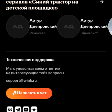
сериала «Синий трактор на
детской площадке»
Артур
Артур
Днепровский
Днепровский
АД
АД
Режиссёр
Сценарист
Техническая поддержка
Мы с удовольствием ответим
на интересующие
тебя вопросы
support@wink.ru
Написать в чат