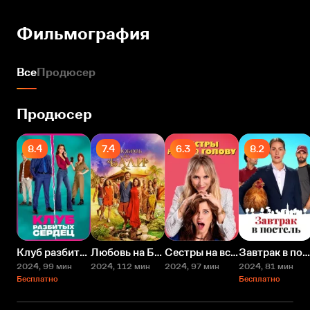
Фильмография
Все
Продюсер
Продюсер
8.4
7.4
6.3
8.2
Клуб разбитых сердец
Любовь на Бали
Сестры на всю голову
Завтрак в постель
2024
, 99 мин
2024
, 112 мин
2024
, 97 мин
2024
, 81 мин
Бесплатно
Бесплатно