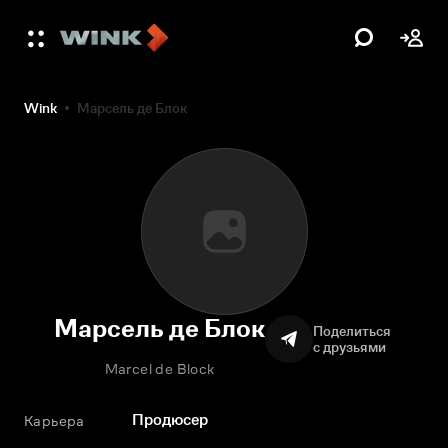
Wink
Марсель де Блок
Марсель де Блок
Поделиться
с друзьями
Marcel de Block
Продюсер
Карьера