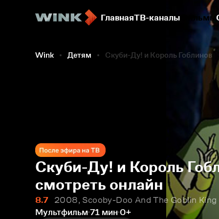
Главная
ТВ-каналы
Фильмы
Wink
Детям
Скуби-Ду! и Король Гоблинов
Скуби-Ду! и Король Гоб
смотреть онлайн
8.7
2008, Scooby-Doo And The Goblin King
Мультфильм
71 мин
0+