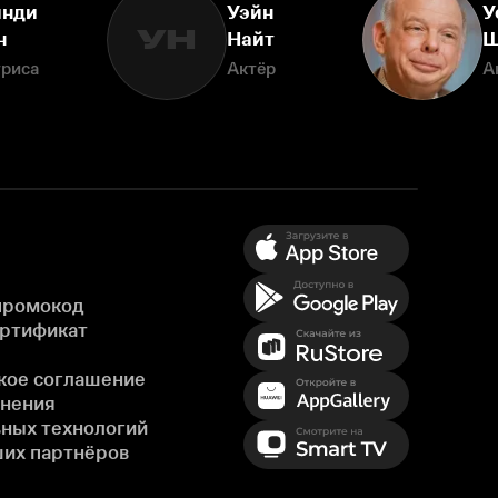
нди
Уэйн
У
УН
н
Найт
Ш
триса
Актёр
А
промокод
ертификат
кое соглашение
енения
ных технологий
ших партнёров