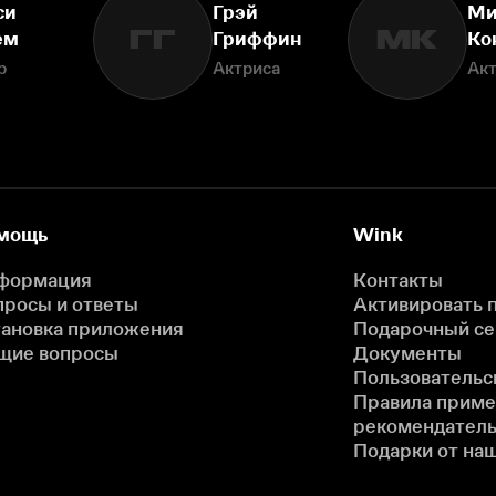
си
Грэй
Ми
ГГ
МК
ем
Гриффин
Ко
р
Актриса
Ак
мощь
Wink
формация
Контакты
просы и ответы
Активировать 
тановка приложения
Подарочный с
щие вопросы
Документы
Пользовательс
Правила прим
рекомендатель
Подарки от на