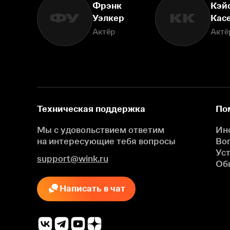
Фрэнк
Кэй
ФУ
КК
Уэлкер
Кас
Актёр
Актё
Техническая поддержка
По
Мы с удовольствием ответим
Ин
на интересующие
тебя вопросы
Во
Ус
support@wink.ru
Об
Написать в чат