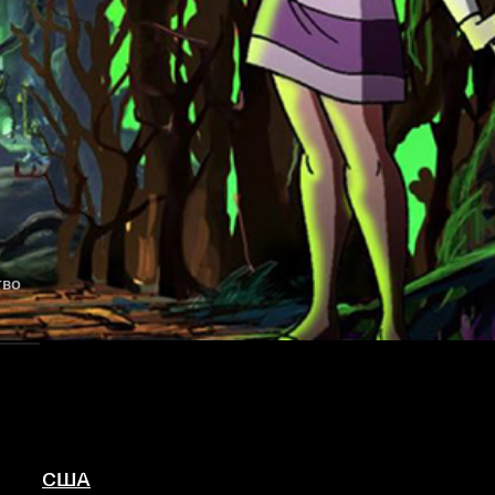
тво
США