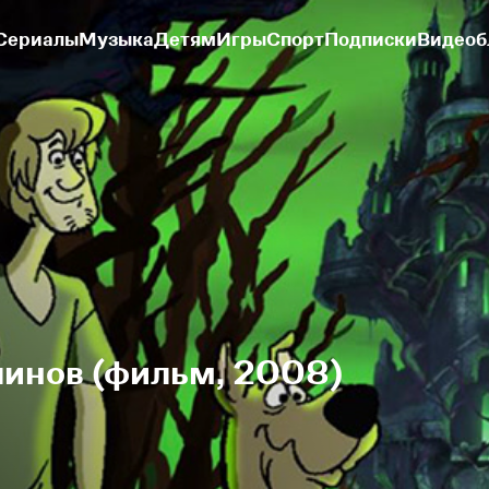
Сериалы
Музыка
Детям
Игры
Спорт
Подписки
Видеоб
линов (фильм, 2008)