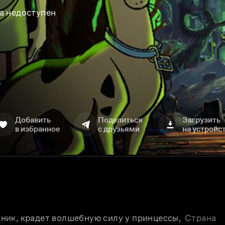
а недоступен
Добавить
Поделиться
Загрузить
в избранное
с друзьями
на устройс
ик, крадет волшебную силу у принцессы, 
Страна