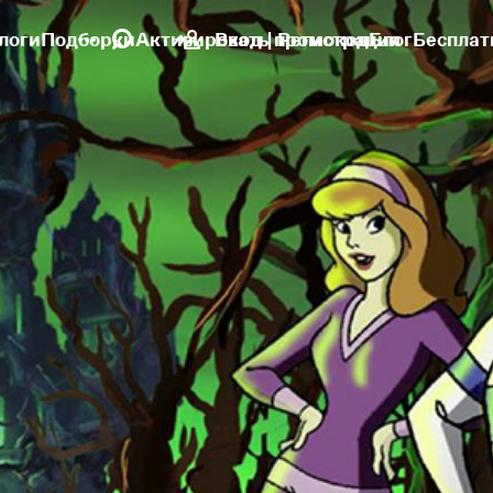
логи
Подборки
Активировать промокод
Вход | Регистрация
Блог
Бесплат