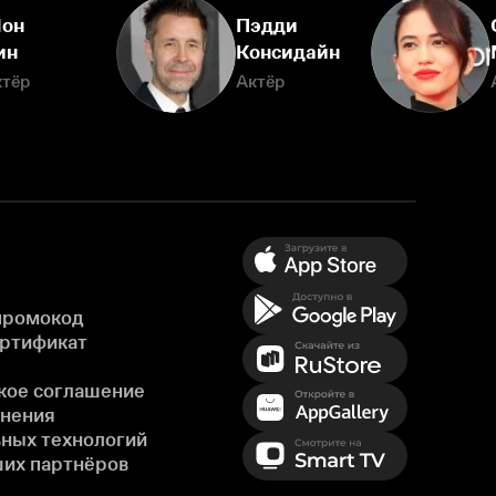
он
Пэдди
ин
Консидайн
ктёр
Актёр
промокод
ертификат
кое соглашение
енения
ных технологий
ших партнёров