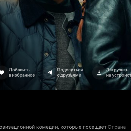
Добавить
Поделиться
Загрузить
в избранное
с друзьями
на устройс
овизационной комедии, которые посещает 
Страна