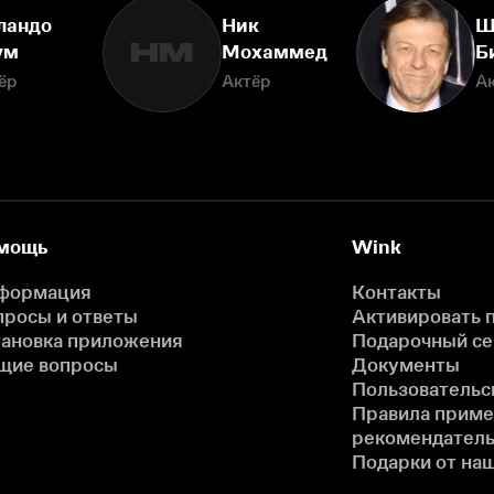
ландо
Ник
Ш
НМ
ум
Мохаммед
Б
ёр
Актёр
А
мощь
Wink
формация
Контакты
просы и ответы
Активировать 
тановка приложения
Подарочный с
щие вопросы
Документы
Пользовательс
Правила прим
рекомендатель
Подарки от на