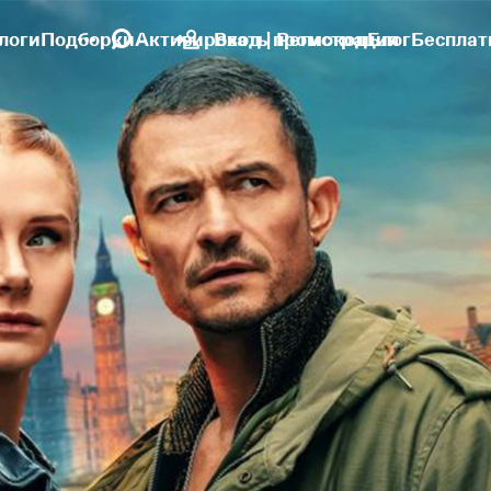
логи
Подборки
Активировать промокод
Вход | Регистрация
Блог
Бесплат