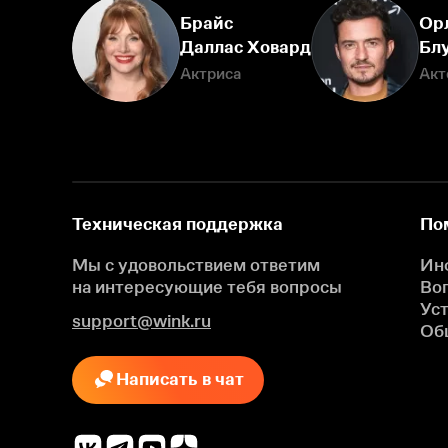
Брайс
Ор
Даллас Ховард
Бл
Актриса
Акт
Техническая поддержка
По
Мы с удовольствием ответим
Ин
на интересующие
тебя вопросы
Во
Ус
support@wink.ru
Об
Написать в чат