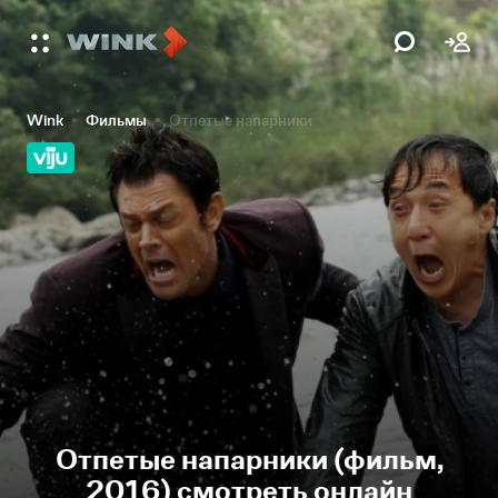
Wink
Фильмы
Отпетые напарники
Отпетые напарники (фильм,
2016) смотреть онлайн