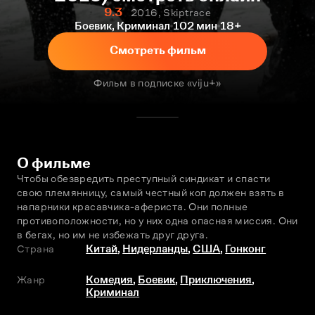
9.3
2016, Skiptrace
Боевик, Криминал
102 мин
18+
Смотреть фильм
Фильм в подписке «viju+»
О фильме
Чтобы обезвредить преступный синдикат и спасти 
свою племянницу, самый честный коп должен взять в 
напарники красавчика-афериста. Они полные 
противоположности, но у них одна опасная миссия. Они 
в бегах, но им не избежать друг друга.
Страна
Китай
,
Нидерланды
,
США
,
Гонконг
Жанр
Комедия
,
Боевик
,
Приключения
,
Криминал