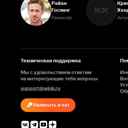
Райан
Кри
КХ
Гослинг
Хен
Режиссёр
Актр
Техническая поддержка
По
Мы с удовольствием ответим
Ин
на интересующие
тебя вопросы
Во
Ус
support@wink.ru
Об
Написать в чат