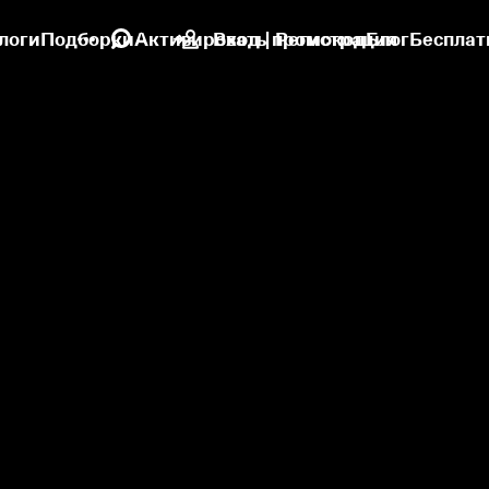
логи
Подборки
Активировать промокод
Вход | Регистрация
Блог
Бесплат