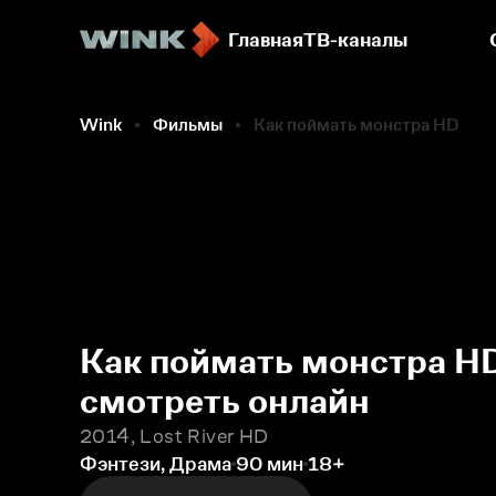
Главная
ТВ-каналы
Фильмы
Wink
Фильмы
Как поймать монстра HD
Как поймать монстра H
смотреть онлайн
2014, Lost River HD
Фэнтези, Драма
90 мин
18+