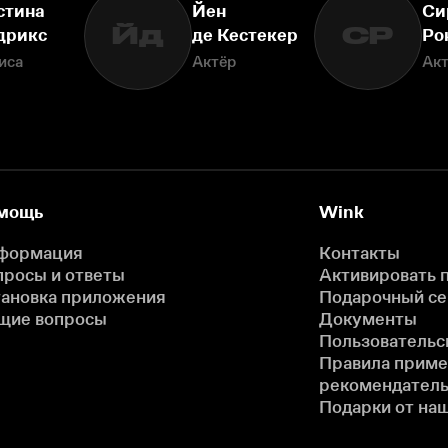
стина
Йен
Си
Йд
СР
дрикс
де Кестекер
Ро
иса
Актёр
Ак
мощь
Wink
формация
Контакты
просы и ответы
Активировать 
тановка приложения
Подарочный с
щие вопросы
Документы
Пользовательс
Правила прим
рекомендатель
Подарки от на