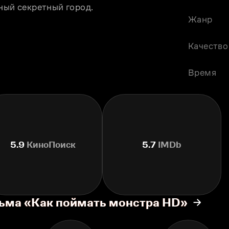
ный секретный город.
Жанр
Качество
Время
5.9
КиноПоиск
5.7
IMDb
льма «Как поймать монстра HD»