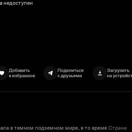
а недоступен
Добавить
Поделиться
Загрузить
в избранное
с друзьями
на устройс
ала в темном подземном мире, в то время 
Страна