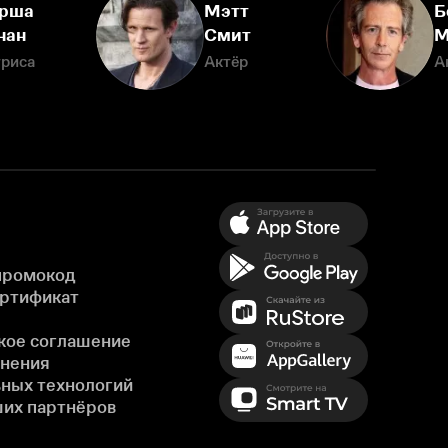
рша
Мэтт
Б
нан
Смит
М
триса
Актёр
А
промокод
ертификат
кое соглашение
енения
ных технологий
ших партнёров