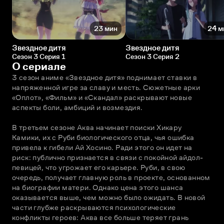
23 мин
24 м
Звездное дитя
Звездное дитя
Сезон 3 Серия 1
Сезон 3 Серия 2
О сериале
3 сезон аниме «Звездное дитя» поднимает ставки в 
напряженной игре за славу и месть. Сюжетные арки 
«Оплот», «Фильм» и «Скандал» раскрывают новые 
аспекты боли, амбиций и возмездия.
В третьем сезоне Аква начинает поиски Хикару 
Камики, их с Руби биологического отца, чья ошибка 
привела к гибели Ай Хосино. Ради этого он идет на 
риск: публично признается в связи с покойной айдол-
певицей, что угрожает его карьере. Руби, в свою 
очередь, получает главную роль в проекте, основанном 
на биографии матери. Однако цена этого шанса 
оказывается выше, чем можно было ожидать. В новой 
части глубже раскрываются психологические 
конфликты героев: Аква все больше теряет грань 