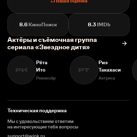
Ваша оценка
8.6
КиноПоиск
8.3
IMDb
Актёры и съёмочная группа
сериала «Звездное дитя»
Рёта
Риэ
Ито
Такахаси
РИ
РТ
Режиссёр
Актриса
Техническая поддержка
Мы с удовольствием ответим
на интересующие
тебя вопросы
support@wink.ru