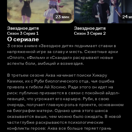
23 мин
24 м
Звездное дитя
Звездное дитя
Сезон 3 Серия 1
Сезон 3 Серия 2
О сериале
3 сезон аниме «Звездное дитя» поднимает ставки в 
напряженной игре за славу и месть. Сюжетные арки 
«Оплот», «Фильм» и «Скандал» раскрывают новые 
аспекты боли, амбиций и возмездия.
В третьем сезоне Аква начинает поиски Хикару 
Камики, их с Руби биологического отца, чья ошибка 
привела к гибели Ай Хосино. Ради этого он идет на 
риск: публично признается в связи с покойной айдол-
певицей, что угрожает его карьере. Руби, в свою 
очередь, получает главную роль в проекте, основанном 
на биографии матери. Однако цена этого шанса 
оказывается выше, чем можно было ожидать. В новой 
части глубже раскрываются психологические 
конфликты героев: Аква все больше теряет грань 