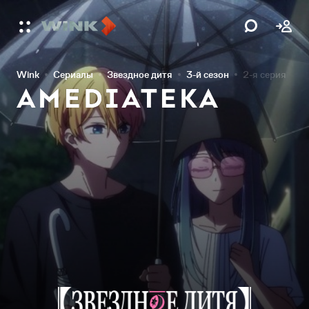
Wink
Сериалы
Звездное дитя
3-й сезон
2-я серия