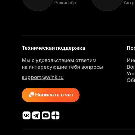
Режиссёр
Актр
Техническая поддержка
По
Мы с удовольствием ответим
Ин
на интересующие
тебя вопросы
Во
Ус
support@wink.ru
Об
Написать в чат