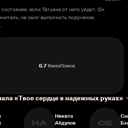
состояние, если Татьяна от него уйдет. Он 
нитель, не смог выполнить поручение. 
.
6.7
КиноПоиск
иала «Твое сердце в надежных руках»
я
Никита
Сю
НА
СБ
к
Абдулов
Бэ