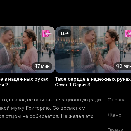
16+
47 мин
49 ми
е в надежных руках
Твое сердце в надежных руках
ия 2
Сезон 1 Серия 3
год назад оставила операционную ради 
Страна
икой мужу Григорию. Со временем 
Жанр
я отцом не собирается. Не желая это 
Время