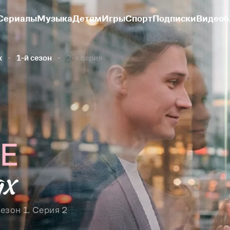
Сериалы
Музыка
Детям
Игры
Спорт
Подписки
Видеоб
х
1-й сезон
2-я серия
езон 1. Серия 2