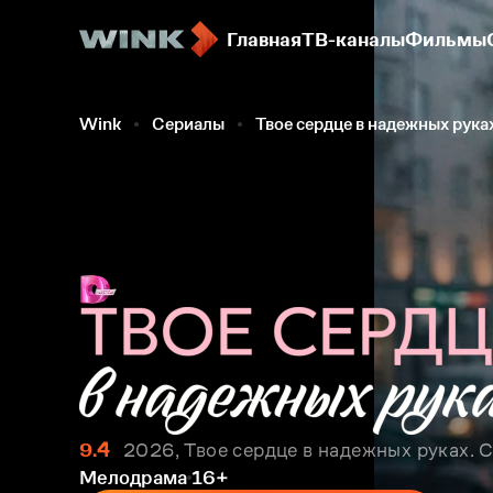
Главная
ТВ-каналы
Фильмы
Wink
Сериалы
Твое сердце в надежных рука
9.4
2026, Твое сердце в надежных руках. С
Мелодрама
16+