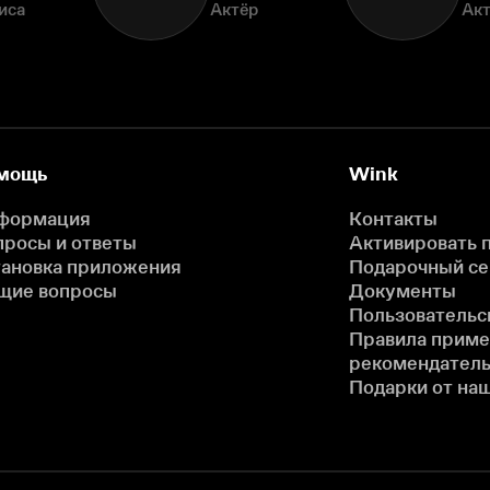
иса
Актёр
Ак
мощь
Wink
формация
Контакты
просы и ответы
Активировать 
тановка приложения
Подарочный с
щие вопросы
Документы
Пользовательс
Правила прим
рекомендатель
Подарки от на