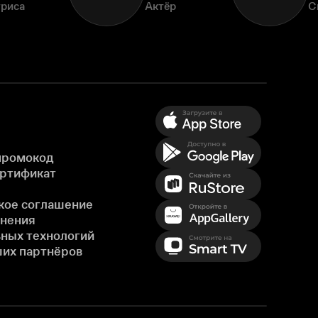
триса
Актёр
С
промокод
ертификат
кое соглашение
енения
ных технологий
ших партнёров