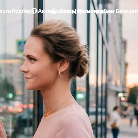
логи
Подборки
Активировать промокод
Вход | Регистрация
Блог
Бесплат