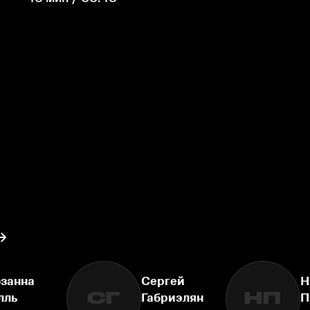
занна
Сергей
Н
СГ
НП
лль
Габриэлян
П