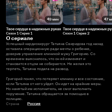
49 мин
47 м
Твое сердце в надежных руках
Твое сердце в надежных ру
Сезон 1 Серия 1
Сезон 1 Серия 2
О сериале
Успешный кардиохирург Татьяна Свиридова год назад 
оставила операционную ради мечты о ребенке, 
доверив управление клиникой мужу Григорию. Со 
временем выяснилось, что он ей изменяет и 
становится отцом не собирается. Не желая это 
терпеть, Татьяна подала на развод.
Григорий понял, что потеряет клинику и все состояние, 
если Татьяна от него уйдет. Он идет на крайние меры. 
Но нанятый им исполнитель, не смог выполнить 
поручение. Татьяна обращается за помощью в 
полицию.
Страна
Россия