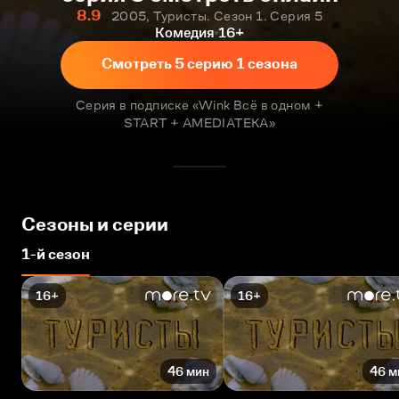
8.9
2005, Туристы. Сезон 1. Серия 5
Комедия
16+
Смотреть 5 серию 1 сезона
Серия в подписке «Wink Всё в одном +
START + AMEDIATEKA»
Сезоны и серии
1-й сезон
16+
16+
46 мин
46 м