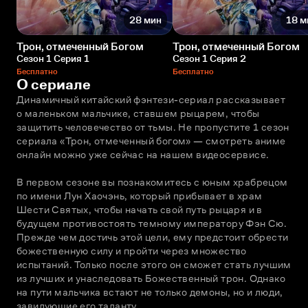
28 мин
18 м
Трон, отмеченный Богом
Трон, отмеченный Богом
Сезон 1 Серия 1
Сезон 1 Серия 2
Бесплатно
Бесплатно
О сериале
Динамичный китайский фэнтези-сериал рассказывает 
о маленьком мальчике, ставшем рыцарем, чтобы 
защитить человечество от тьмы. Не пропустите 1 сезон 
сериала «Трон, отмеченный богом» — смотреть аниме 
онлайн можно уже сейчас на нашем видеосервисе. 
В первом сезоне вы познакомитесь с юным храбрецом 
по имени Лун Хаочэнь, который прибывает в храм 
Шести Святых, чтобы начать свой путь рыцаря и в 
будущем противостоять темному императору Фэн Сю. 
Прежде чем достичь этой цели, ему предстоит обрести 
божественную силу и пройти через множество 
испытаний. Только после этого он сможет стать лучшим 
из лучших и унаследовать Божественный трон. Однако 
на пути мальчика встают не только демоны, но и люди, 
завидующие его таланту. 