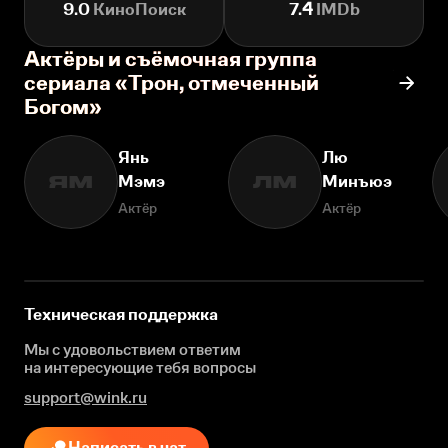
9.0
КиноПоиск
7.4
IMDb
Актёры и съёмочная группа
сериала «Трон, отмеченный
Богом»
Янь
Лю
Мэмэ
Минъюэ
ЯМ
ЛМ
Актёр
Актёр
Техническая поддержка
Мы с удовольствием ответим
на интересующие
тебя вопросы
support@wink.ru
Написать в чат