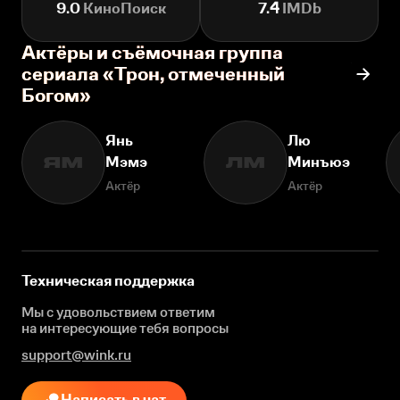
9.0
КиноПоиск
7.4
IMDb
Актёры и съёмочная группа
сериала «Трон, отмеченный
Богом»
Янь
Лю
Мэмэ
Минъюэ
ЯМ
ЛМ
Актёр
Актёр
Техническая поддержка
Мы с удовольствием ответим
на интересующие
тебя вопросы
support@wink.ru
Написать в чат