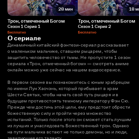
28 мин
18 м
Трон, отмеченный Богом
Трон, отмеченный Богом
Сезон 1 Серия 1
Сезон 1 Серия 2
Бесплатно
Бесплатно
О сериале
Динамичный китайский фэнтези-сериал рассказывает 
о маленьком мальчике, ставшем рыцарем, чтобы 
защитить человечество от тьмы. Не пропустите 1 сезон 
сериала «Трон, отмеченный богом» — смотреть аниме 
онлайн можно уже сейчас на нашем видеосервисе. 
В первом сезоне вы познакомитесь с юным храбрецом 
по имени Лун Хаочэнь, который прибывает в храм 
Шести Святых, чтобы начать свой путь рыцаря и в 
будущем противостоять темному императору Фэн Сю. 
Прежде чем достичь этой цели, ему предстоит обрести 
божественную силу и пройти через множество 
испытаний. Только после этого он сможет стать лучшим 
из лучших и унаследовать Божественный трон. Однако 
на пути мальчика встают не только демоны, но и люди, 
завидующие его таланту. 